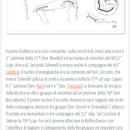
Il piano d'attacco era così concepito: sulla sinistra di Cima Lana vi era il
2° plotone della 77ª (ten. Ravello) ed un nucleo di volontari del III/52°
(cap. Aresca). Secondo Schemfil vi erano anche 6 compagnie del 60°
Calabria
. Il nucleo d'avanguardia era al comando del ten. Ceccato, che
invece Schemfil colloca al centro assieme a tutta la 77ª col cap. Cajani.
Il 3° plotone (ten.
Pieri
) ed il 4° (ten.
Trevisan
) si tenevano di rincalzo.
Sulla destra un altro gruppo di volontari ed un plotone della 79ª (ten.
Roccalbuto). Il primo nucleo d'assalto doveva essere seguito dal resto
della compagnia, divisa in tre gruppi (ten. Gorret e Chiaradia). L'attacco
frontale era demandato a tre compagnie del 52° Alpi. Sul Costone di
Salesei la 78ª (cap. Ferrari) doveva attaccare la Rothschanze con
l'obiettivo di tagliare il collegamento della Bergsappe ed impedire così