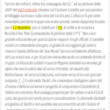
l'arrivo dei rinforzi. Infine tre compagnie del 51° ed un plotone della
266ª del
Val Cordevole
stavano sul Costone Castello per poi puntare
al Villaggio Austriaco sulla cima del Col di Lana. L'attacco fu più volte
rimandato perchè le truppe non erano pronte; venne dapprima fissato
per il
12 dicembre
, poi si stabilì per il
15
, di notte e di sorpresa.
Ricorda il ten. Pieri (comandante di plotone della 77ª): "
Non c'era
grande entusiasmo per questa azione neppure tra gli ufficiali. Ci sarebbe
voluto un comandante energico, in grado di incoraggiare gli uomini,
invece il nipote dell'eroe dei 'due Mondi' non era certamente all'altezza
del suo eroico avo, e per di più non aveva mai avuto un comando diretto di
truppa. La fiducia dei soldati in questo Peppino Garibaldi era minima; gli
alpini che non lo videro mai nè verso il Ferdole, nè davanti alla
Rothschanze, nè verso la Cima Lana, nutrivano verso di lui una spiccata
antipatia. [...] Il colonnello Tarditi, che comandava i battaglioni alpini Val
Chisone e Belluno ed aveva in progetto di conquistare il Castelletto di
Tofana con una mina, fece analoga proposta per far saltare in aria il Col di
Lana, ma questa non venne presa in considerazione. Il colonnello Garibaldi
era geloso di Tarditi e non avrebbe mai acconsentito ad altri l'onore di