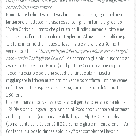
conquistare la Cima Lana, e per questo lo tenne fuori da ogni ingerenza di
comando in questo settore.
"
Nonostante la direttiva relativa al massimo silenzio, i garibaldini si
lanciarono all'attacco in divisa rossa, con gli elmi Farina e gridando
"Evviva Garibaldi!", tanto che gli austriaci li individuarono subito e ne
stroncarono l'impeto con due mitragliatrici. Al magg. Grandolfi che per
telefono informò che in questa fase iniziale vi erano già 30 morti
venne riposto che "
Sono pochi per interrompere l'azione, esca - in ogni
caso - anche il battaglione Belluno
". Ma nemmeno gli alpini riuscirono ad
avanzare (cadde il ten. Gorret) ed il plotone Ceccato venne colpito da
fuoco incrociato e solo una squadra di cinque alpini riuscì a
raggiungere la trincea austriaca ma venne sopraffatta. L'azione venne
definitivamente sospesa verso l'alba, con un bilancio di 60 morti e
180 feriti.
Una settimana dopo veniva esonerato il gen. Carpi ed al comando della
18ª Divisione giungeva il gen. Annichini. Poco dopo vennero allontanati
anche i gen. Porta (comandante della brigata Alpi) e De Bernardis
(comandante della Calabria). Il 22 dicembre gli alpini rientrarono in Val
Costeana; sul posto rimase solo la 77ª per completare i lavori di