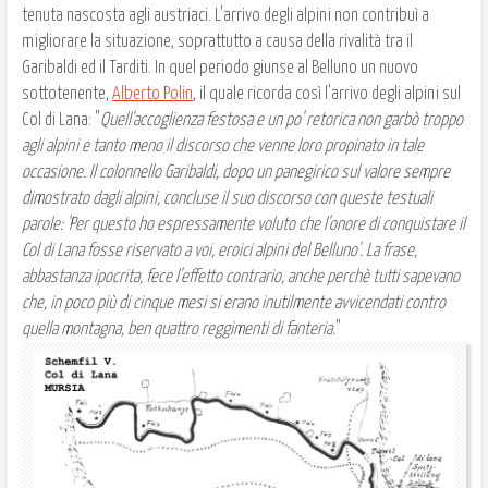
tenuta nascosta agli austriaci. L'arrivo degli alpini non contribuì a
migliorare la situazione, soprattutto a causa della rivalità tra il
Garibaldi ed il Tarditi. In quel periodo giunse al Belluno un nuovo
sottotenente,
Alberto Polin
, il quale ricorda così l'arrivo degli alpini sul
Col di Lana: "
Quell'accoglienza festosa e un po' retorica non garbò troppo
agli alpini e tanto meno il discorso che venne loro propinato in tale
occasione. Il colonnello Garibaldi, dopo un panegirico sul valore sempre
dimostrato dagli alpini, concluse il suo discorso con queste testuali
parole: 'Per questo ho espressamente voluto che l'onore di conquistare il
Col di Lana fosse riservato a voi, eroici alpini del Belluno'. La frase,
abbastanza ipocrita, fece l'effetto contrario, anche perchè tutti sapevano
che, in poco più di cinque mesi si erano inutilmente avvicendati contro
quella montagna, ben quattro reggimenti di fanteria.
"