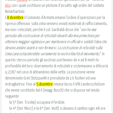
Alpi
con i quali costituire un plotone d'assalto agli ordini del soldato
Notarbartolo.
L'
8 dicembre
il Comando d'Armata emana l'ordine d'operazioni per la
ripresa offensiva: sulla cima vennero inviati materiali di rafforzamento,
ma non i reticolati, perchè il col. Garibaldi disse che "
non ho mai
pensato alla costruzione di reticolati davanti alla mia prima linea per
ottenere maggior vigilanza e per mantenere in ufficiali e soldati l'idea che
devono andare avanti e non fermarsi. La costruzione di reticolati sulla
Cima Lana ostacolerebbe seriamente la nostra libertà di movimento.
" In
questo stesso periodo gli austriaci portavano da 4 ad 8 metri la
profondità del loro sbarramento di reticolati e sistemavano a difesa la
q.2387 nel caso di abbandono della vetta. La posizione venne
denominata Grat-Stützpunkt e presidiata da 10 fucilieri ed una
mitragliatrice. Fino al
5 dicembre
rimase lassù il V/III Landesschützen
che venne sostituito dal II (magg. Busch) che si dispose nel modo
seguente:
la 5ª (ten. Troska) occupava il Ferdole;
la 4ª (ten. Morz) e la 6ª (ten. Voitl) si davano il cambio ogni 48 ore