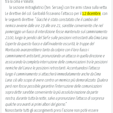
tra la cima e Valiate;
la sezione mitragliatrici (ten. Sersavj) con tre armi stava sulla vetta.
Le direttive del col. Garibaldi fissavano l'attacco per il
12 dicembre
, con
le seguenti direttive: "
Giacchè è stato constatato che il cambio del
nemico avviene dalle ore 19 alle ore 21, sarebbe conveniente che nel
pomeriggio un fuoco di interdizione fosse mantenuto sul camminamento
2100, lungo le pendici del Sief e sulle posizioni retrostanti alla Cima Lana.
Coperte da questo fuoco e dall'invadente oscurità, le truppe del
Montucolo avanzerebbero tanto da colpire con il loro fuoco i
camminamenti antistanti, pronunziando un attacco in quella direzione e
assicurando la completa interruzione delle comunicazioni tra le posizioni
nemiche del Lana e le posizioni retrostanti. Accentuandosi l'attacco
lungo il camminamento si attaccherà immediatamente anche da Cima
Lana: ciò allo scopo di avere contro un memico più demoralizzato. Qualora
però non fosse possibile garantire l'interruzione delle comunicazioni
sopra dette sarebbe conveniente la più assoluta inazione da parte
nostra, durante tutta la notte, salvo a pronunziare l'attacco di sorpresa
qualche ora avanti ai primi albori del giorno.
"
Nonostante tutti gli accorgimenti presi l'azione non potè essere