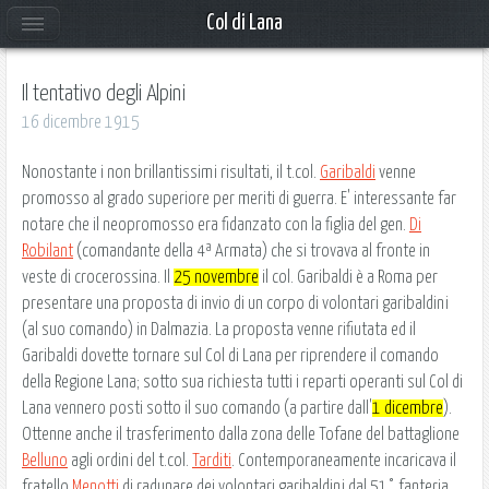
Col di Lana
Il tentativo degli Alpini
16 dicembre 1915
Nonostante i non brillantissimi risultati, il t.col.
Garibaldi
venne
promosso al grado superiore per meriti di guerra. E' interessante far
notare che il neopromosso era fidanzato con la figlia del gen.
Di
Robilant
(comandante della 4ª Armata) che si trovava al fronte in
veste di crocerossina. Il
25 novembre
il col. Garibaldi è a Roma per
presentare una proposta di invio di un corpo di volontari garibaldini
(al suo comando) in Dalmazia. La proposta venne rifiutata ed il
Garibaldi dovette tornare sul Col di Lana per riprendere il comando
della Regione Lana; sotto sua richiesta tutti i reparti operanti sul Col di
Lana vennero posti sotto il suo comando (a partire dall'
1 dicembre
).
Ottenne anche il trasferimento dalla zona delle Tofane del battaglione
Belluno
agli ordini del t.col.
Tarditi
. Contemporaneamente incaricava il
fratello
Menotti
di radunare dei volontari garibaldini dal 51° fanteria