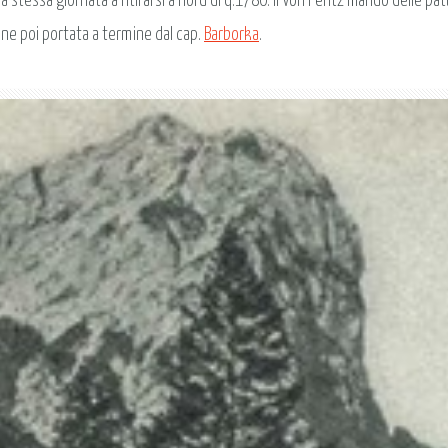
 stessa giornata a ritirarsi a nord di q.1780. Il Von Pentz mandò delle patt
nne poi portata a termine dal cap.
Barborka
.