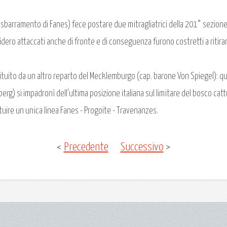
 sbarramento di Fanes) fece postare due mitragliatrici della 201° sezione 
i videro attaccati anche di fronte e di conseguenza furono costretti a ritirar
ituito da un altro reparto del Mecklemburgo (cap. barone Von Spiegel): que
g) si impadronì dell'ultima posizione italiana sul limitare del bosco catt
ituire un unica linea Fanes - Progoite - Travenanzes.
<
Precedente
Successivo
>