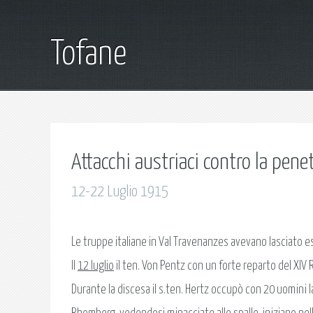
Tofane
Attacchi austriaci contro la pene
12-22 Luglio 1915
Le truppe italiane in Val Travenanzes avevano lasciato es
Il
12 luglio
il ten. Von Pentz con un forte reparto del XIV R
Durante la discesa il s.ten. Hertz occupò con 20 uomini la 