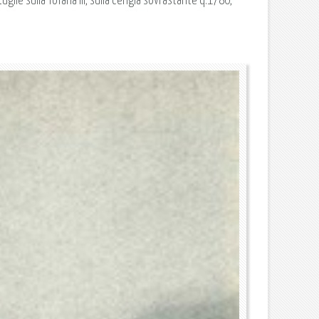
uglie sulla Tofana III, sulla cengia sovrastante q.1780,