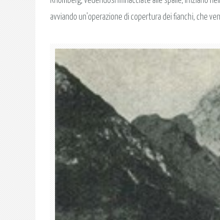
Rhomberg, vedendosi minacciate alle spalle, iniziano nella
avviando un'operazione di copertura dei fianchi, che ve