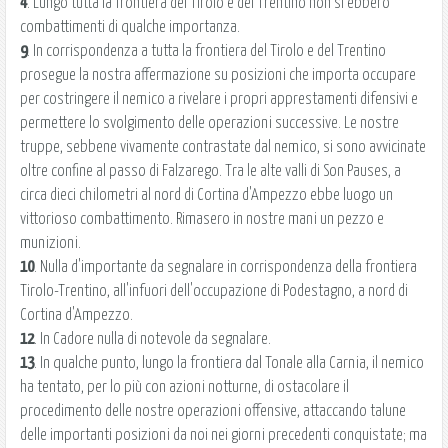
4
. Lungo tutta la frontiera del Tirolo e del Trentino non si ebbero
combattimenti di qualche importanza.
9
. In corrispondenza a tutta la frontiera del Tirolo e del Trentino
prosegue la nostra affermazione su posizioni che importa occupare
per costringere il nemico a rivelare i propri apprestamenti difensivi e
permettere lo svolgimento delle operazioni successive. Le nostre
truppe, sebbene vivamente contrastate dal nemico, si sono avvicinate
oltre confine al passo di Falzarego. Tra le alte valli di Son Pauses, a
circa dieci chilometri al nord di Cortina d'Ampezzo ebbe luogo un
vittorioso combattimento. Rimasero in nostre mani un pezzo e
munizioni.
10
. Nulla d'importante da segnalare in corrispondenza della frontiera
Tirolo-Trentino, all'infuori dell'occupazione di Podestagno, a nord di
Cortina d'Ampezzo.
12
. In Cadore nulla di notevole da segnalare.
13
. In qualche punto, lungo la frontiera dal Tonale alla Carnia, il nemico
ha tentato, per lo più con azioni notturne, di ostacolare il
procedimento delle nostre operazioni offensive, attaccando talune
delle importanti posizioni da noi nei giorni precedenti conquistate; ma