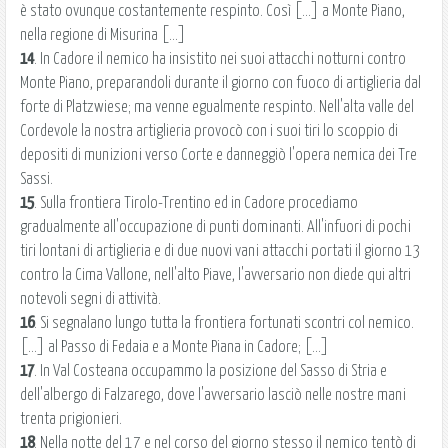
è stato ovunque costantemente respinto. Così [...] a Monte Piano,
nella regione di Misurina [...]
14
. In Cadore il nemico ha insistito nei suoi attacchi notturni contro
Monte Piano, preparandoli durante il giorno con fuoco di artiglieria dal
forte di Platzwiese; ma venne egualmente respinto. Nell'alta valle del
Cordevole la nostra artiglieria provocò con i suoi tiri lo scoppio di
depositi di munizioni verso Corte e danneggiò l'opera nemica dei Tre
Sassi.
15
. Sulla frontiera Tirolo-Trentino ed in Cadore procediamo
gradualmente all'occupazione di punti dominanti. All'infuori di pochi
tiri lontani di artiglieria e di due nuovi vani attacchi portati il giorno 13
contro la Cima Vallone, nell'alto Piave, l'avversario non diede qui altri
notevoli segni di attività.
16
. Si segnalano lungo tutta la frontiera fortunati scontri col nemico.
[...] al Passo di Fedaia e a Monte Piana in Cadore; [...]
17
. In Val Costeana occupammo la posizione del Sasso di Stria e
dell'albergo di Falzarego, dove l'avversario lasciò nelle nostre mani
trenta prigionieri.
18
. Nella notte del 17 e nel corso del giorno stesso il nemico tentò di