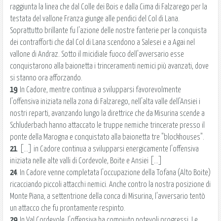
raggiunta la linea che dal Colle dei Bois e dalla Cima di Falzarego per la
testata del vallone Franza giunge alle pendici del Col di Lana.
Soprattutto brillante fu l'azione delle nostre fanterie per la conquista
dei contrafforti che dal Col di Lana scendono a Salesei e a Agai nel
vallone di Andraz. Sotto il micidiale fuoco dell'avversario esse
conquistarono alla baionetta i trinceramenti nemici più avanzati, dove
si stanno ora afforzando.
19
. In Cadore, mentre continua a svilupparsi favorevolmente
l'offensiva iniziata nella zona di Falzarego, nell'alta valle dell'Ansiei i
nostri reparti, avanzando lungo la direttrice che da Misurina scende a
Schluderbach hanno attaccato le truppe nemiche trincerate presso il
ponte della Marogna e conquistato alla baionetta tre "blockhouses".
21
. [...] in Cadore continua a svilupparsi energicamente l'offensiva
iniziata nelle alte valli di Cordevole, Boite e Ansiei [...]
24
. In Cadore venne completata l'occupazione della Tofana (Alto Boite)
ricacciando piccoli attacchi nemici. Anche contro la nostra posizione di
Monte Piana, a settentrione della conca di Misurina, l'avversario tentò
un attacco che fu prontamente respinto.
29
. In Val Cordevole, l'offensiva ha compiuto notevoli progressi. Le