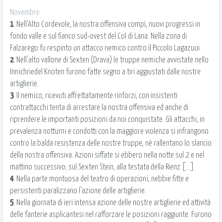
Novembre
1
. Nell'Alto Cordevole, la nostra offensiva compì, nuovi progressi in
fondo valle e sul fianco sud-ovest del Col di Lana. Nella zona di
Falzarego fu respinto un attacco nemico contro il Piccolo Lagazuoi.
2
. Nell'alto vallone di Sexten (Drava) le truppe nemiche avvistate nello
Innichriedel Knoten furono fatte segno a tiri aggiustati dalle nostre
artiglierie.
3
. Il nemico, ricevuti affrettatamente rinforzi, con insistenti
contrattacchi tenta di arrestare la nostra offensiva ed anche di
riprendere le importanti posizioni da noi conquistate. Gli attacchi, in
prevalenza notturni e condotti con la maggiore violenza si infrangono
contro la balda resistenza delle nostre truppe, nè rallentano lo slancio
della nostra offensiva. Azioni siffate si ebbero nella notte sul 2 e nel
mattino successivo; sul Sexten Stein, alla testata della Rienz [...]
4
. Nella parte montuosa del teatro di operazioni, nebbie fitte e
persistenti paralizzano l'azione delle artiglierie.
5
. Nella giornata di ieri intensa azione delle nostre artiglierie ed attività
delle fanterie asplicantesi nel rafforzare le posizioni raggiunte. Furono