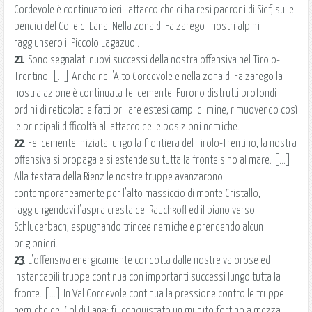
Cordevole è continuato ieri l'attacco che ci ha resi padroni di Sief, sulle
pendici del Colle di Lana. Nella zona di Falzarego i nostri alpini
raggiunsero il Piccolo Lagazuoi.
21
. Sono segnalati nuovi successi della nostra offensiva nel Tirolo-
Trentino. [...] Anche nell'Alto Cordevole e nella zona di Falzarego la
nostra azione è continuata felicemente. Furono distrutti profondi
ordini di reticolati e fatti brillare estesi campi di mine, rimuovendo così
le principali difficoltà all'attacco delle posizioni nemiche.
22
. Felicemente iniziata lungo la frontiera del Tirolo-Trentino, la nostra
offensiva si propaga e si estende su tutta la fronte sino al mare. [...]
Alla testata della Rienz le nostre truppe avanzarono
contemporaneamente per l'alto massiccio di monte Cristallo,
raggiungendovi l'aspra cresta del Rauchkofl ed il piano verso
Schluderbach, espugnando trincee nemiche e prendendo alcuni
prigionieri.
23
. L'offensiva energicamente condotta dalle nostre valorose ed
instancabili truppe continua con importanti successi lungo tutta la
fronte. [...] In Val Cordevole continua la pressione contro le truppe
nemiche del Col di Lana; fu conquistato un munito fortino a mezza