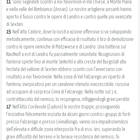
11
. Sono segnalati scontri a noi favorevoli in Val Chiese, a Monte Piana
e nella valle del Rimbianco (Ansiei). Le nostre artiglierie pesanti hanno
aperto il fuoco contro le opere di Landro e contro quelle più avanzate
di Sexten.
15
. Nell'alto Cadore, dove la nostra azione offensiva si va sviluppando
metodicamente, continua con efficacia di risultato il tiro di demolizione
contro le opere nemiche di Platzwiese e di Landro. Una batteria sul
Rautkofl a est di Landro fu parzialmente smontata. Ricognizioni di
fanteria spinte fino al monte Seikofel e alla cresta del Burgstall alla
testata del vallone di Sexten ebbero scontri con l'avversario con
risultato a noi favorevole. Nella zona di Val Falzarego un riparto di
fanteria, inerpicatosi per un canalone ritenuto inaccessibile, riusciva
ad occupare di sorpresa Cima di Falzarego. Nella notte sul 14,
contrattaccato dal nemico, lo respingeva, infliggendogli gravi perdite.
17
. Nell'Alto Cordevole (Cadore) le nostre truppe, proseguendo
l'iniziativa felicemente iniziata da alcuni giorni contro i gruppi di forti
presso Falzarego e presso Livinallongo, vanno ora impadronendosi
dell'elevata e difficile zona interposta fra di essi. Ieri, superando le
gravi difficoltà del terreno e la tenace resistenza del nemico, fu