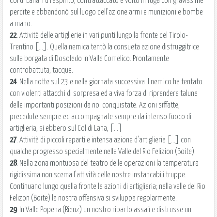
Col di Lana. Fu respinto, contrattaccato e volto in fuga con gravissime
perdite e abbandonò sul luogo dell'azione armi e munizioni e bombe
a mano.
22
. Attività delle artiglierie in vari punti lungo la fronte del Tirolo-
Trentino [...]. Quella nemica tentò la consueta azione distruggitrice
sulla borgata di Dosoledo in Valle Comelico. Prontamente
controbattuta, tacque.
24
. Nella notte sul 23 e nella giornata successiva il nemico ha tentato
con violenti attacchi di sorpresa ed a viva forza di riprendere talune
delle importanti posizioni da noi conquistate. Azioni siffatte,
precedute sempre ed accompagnate sempre da intenso fuoco di
artiglieria, si ebbero sul Col di Lana, [...]
27
. Attività di piccoli reparti e intensa azione d'artiglieria [...] con
qualche progresso specialmente nella Valle del Rio Felizion (Boite).
28
. Nella zona montuosa del teatro delle operazioni la temperatura
rigidissima non scema l'attività delle nostre instancabili truppe.
Continuano lungo quella fronte le azioni di artiglieria; nella valle del Rio
Felizon (Boite) la nostra offensiva si sviluppa regolarmente.
29
. In Valle Popena (Rienz) un nostro riparto assalì e distrusse un