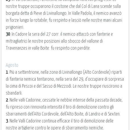
nostre truppe occuparono il costone che dal Col di Lana scende sulla
borgata detta di Pieve di Livinallongo. In Valle Padola, il nemico avanzò
in forze lungo la rotabile; fu respinto e lasciò nelle nostre mani alcuni
prigionieri.
30
. In Cadore la sera del 27 corr. il nemico attaccò con fanterie e
mitragliatrici le nostre posizioni allo sbocco del vallone di
Travenanzes in valle Boite: fu respinto con perdite.
Agosto
1
. Più a settentrione, nella zona di Livinallongo (Alto Cordevole) riparti
di fanteria nemica tentarono, nella sera del 29, d'occupare di sorpresa
la cima di Pescoi e del Sasso di Mezzodì. Le nostre truppe riuscirono a
sbandarli.
2
. Nelle valli Cadorine, cessate le nebbie intense della passata decade,
fu ripreso con rinnovata intensità il tiro di demolizione contro gli
sbarramenti dell'Alto Cordevole, dell'Alto Boite, di Landro e di Sexten.
3
. Nelle Valli Cadorine continua efficace il tiro di demolizione delle
nostre artiglierie contro le opere di sbarramento nemiche.