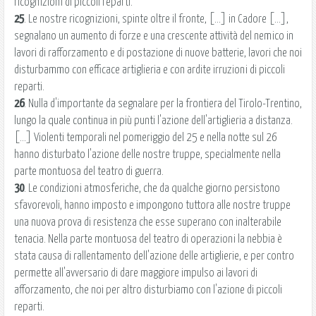
ricognizioni di piccoli reparti.
25
. Le nostre ricognizioni, spinte oltre il fronte, [...] in Cadore [...],
segnalano un aumento di forze e una crescente attività del nemico in
lavori di rafforzamento e di postazione di nuove batterie, lavori che noi
disturbammo con efficace artiglieria e con ardite irruzioni di piccoli
reparti.
26
. Nulla d'importante da segnalare per la frontiera del Tirolo-Trentino,
lungo la quale continua in più punti l'azione dell'artiglieria a distanza.
[...] Violenti temporali nel pomeriggio del 25 e nella notte sul 26
hanno disturbato l'azione delle nostre truppe, specialmente nella
parte montuosa del teatro di guerra.
30
. Le condizioni atmosferiche, che da qualche giorno persistono
sfavorevoli, hanno imposto e impongono tuttora alle nostre truppe
una nuova prova di resistenza che esse superano con inalterabile
tenacia. Nella parte montuosa del teatro di operazioni la nebbia è
stata causa di rallentamento dell'azione delle artiglierie, e per contro
permette all'avversario di dare maggiore impulso ai lavori di
afforzamento, che noi per altro disturbiamo con l'azione di piccoli
reparti.