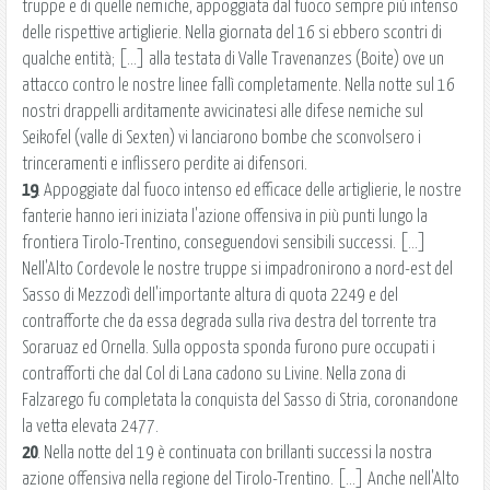
truppe e di quelle nemiche, appoggiata dal fuoco sempre più intenso
delle rispettive artiglierie. Nella giornata del 16 si ebbero scontri di
qualche entità; [...] alla testata di Valle Travenanzes (Boite) ove un
attacco contro le nostre linee fallì completamente. Nella notte sul 16
nostri drappelli arditamente avvicinatesi alle difese nemiche sul
Seikofel (valle di Sexten) vi lanciarono bombe che sconvolsero i
trinceramenti e inflissero perdite ai difensori.
19
. Appoggiate dal fuoco intenso ed efficace delle artiglierie, le nostre
fanterie hanno ieri iniziata l'azione offensiva in più punti lungo la
frontiera Tirolo-Trentino, conseguendovi sensibili successi. [...]
Nell'Alto Cordevole le nostre truppe si impadronirono a nord-est del
Sasso di Mezzodì dell'importante altura di quota 2249 e del
contrafforte che da essa degrada sulla riva destra del torrente tra
Soraruaz ed Ornella. Sulla opposta sponda furono pure occupati i
contrafforti che dal Col di Lana cadono su Livine. Nella zona di
Falzarego fu completata la conquista del Sasso di Stria, coronandone
la vetta elevata 2477.
20
. Nella notte del 19 è continuata con brillanti successi la nostra
azione offensiva nella regione del Tirolo-Trentino. [...] Anche nell'Alto