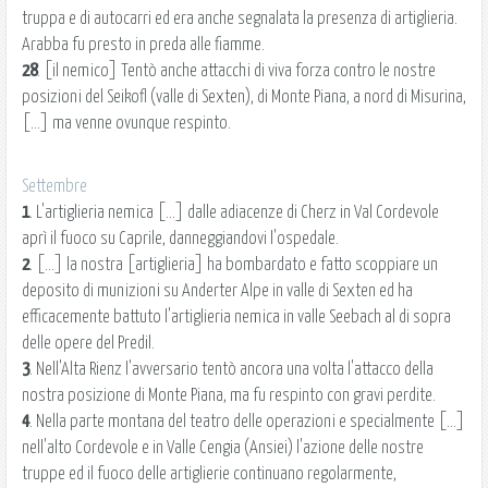
truppa e di autocarri ed era anche segnalata la presenza di artiglieria.
Arabba fu presto in preda alle fiamme.
28
. [il nemico] Tentò anche attacchi di viva forza contro le nostre
posizioni del Seikofl (valle di Sexten), di Monte Piana, a nord di Misurina,
[...] ma venne ovunque respinto.
Settembre
1
. L'artiglieria nemica [...] dalle adiacenze di Cherz in Val Cordevole
aprì il fuoco su Caprile, danneggiandovi l'ospedale.
2
. [...] la nostra [artiglieria] ha bombardato e fatto scoppiare un
deposito di munizioni su Anderter Alpe in valle di Sexten ed ha
efficacemente battuto l'artiglieria nemica in valle Seebach al di sopra
delle opere del Predil.
3
. Nell'Alta Rienz l'avversario tentò ancora una volta l'attacco della
nostra posizione di Monte Piana, ma fu respinto con gravi perdite.
4
. Nella parte montana del teatro delle operazioni e specialmente [...]
nell'alto Cordevole e in Valle Cengia (Ansiei) l'azione delle nostre
truppe ed il fuoco delle artiglierie continuano regolarmente,