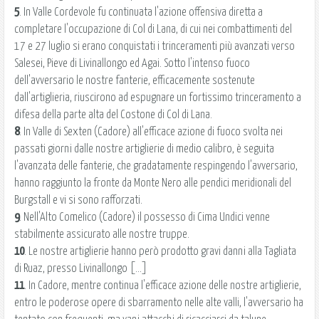
5
. In Valle Cordevole fu continuata l'azione offensiva diretta a
completare l'occupazione di Col di Lana, di cui nei combattimenti del
17 e 27 luglio si erano conquistati i trinceramenti più avanzati verso
Salesei, Pieve di Livinallongo ed Agai. Sotto l'intenso fuoco
dell'avversario le nostre fanterie, efficacemente sostenute
dall'artiglieria, riuscirono ad espugnare un fortissimo trinceramento a
difesa della parte alta del Costone di Col di Lana.
8
. In Valle di Sexten (Cadore) all'efficace azione di fuoco svolta nei
passati giorni dalle nostre artiglierie di medio calibro, è seguita
l'avanzata delle fanterie, che gradatamente respingendo l'avversario,
hanno raggiunto la fronte da Monte Nero alle pendici meridionali del
Burgstall e vi si sono rafforzati.
9
. Nell'Alto Comelico (Cadore) il possesso di Cima Undici venne
stabilmente assicurato alle nostre truppe.
10
. Le nostre artiglierie hanno però prodotto gravi danni alla Tagliata
di Ruaz, presso Livinallongo [...]
11
. In Cadore, mentre continua l'efficace azione delle nostre artiglierie,
entro le poderose opere di sbarramento nelle alte valli, l'avversario ha