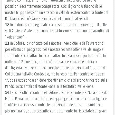
tentato con frequenti, ma vani attacchi di ricacciarci da talune
posizioni recentemente conquistate. Così il giorno 9 furono dalle
nostre truppe respinti un attacco in valle di Sexten contro la fonte del
Rimbianco ed un'avanzata in forza del nemico dal Seikofl.
12
. In Cadore sono segnalati piccoli scontri a noi favorevoli, nelle alte
valli Ansiei e Visdende: in uno di essi furono catturati una quarantina di
"Kaiserjager".
13
. In Cadore, la vicinanza delle nostre linee a quelle dell'avversario,
per effetto dei progressi della nostra recente offensiva, dà luogo a
frequenti piccoli attacchi e contrattacchi da ambo le parti. Così nella
notte sul 12 il nemico, dopo un'intensa preparazione di fuoco
d'artiglieria, avanzò contro le nostre nuove posizioni sul Costone di
Col di Lana nell'Alto Cordevole, ma fu respinto. Per contro le nostre
truppe riuscirono a snidare riparti nemici che si erano trincerati sulle
Pendici occidentali del Monte Piana, alla testata di Valle Rienz.
14
. La lotta oltre i confini del Cadore diviene più intensa. Nella zona del
Monte Piana il nemico in forze ed appoggiato da numerose artiglierie
tentò ieri la riscossa contro le posizioni onde era stato snidato il
giorno innanzi; dopo accanito combattimento fu ricacciato con gravi