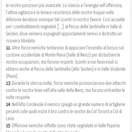
le nostre posizioni più avanzate. Lo slancio e l'energia nell'offensiva,
l'attiva vigilanza e la tenace resistenza delle nostre truppe nella
difensiva decidono ovunque tali scontri in nostro favore. Così accadde
per i combattimenti segnalati [...] al Passo della Sentinella in Valle di
Sexten, dove vennero espugnati appostamenti nemici e distrutto un
ricovero blindato
11
. Altre forze nemiche tentarono di appiccare l'incendio al bosco sul
costone occidentale di Monte Piana (Valle di Rienz) per disturbare le
nostre occupazioni, ma furono respinti. Scontri a noi favorevoli si
ebbero anche al Passo della Sentinella (alto Sexten) e in Valle Visdende
(Piave).
13
. Durante la stessa notte, forze nemiche pronunciarono due attacchi
contro le nostre linee nell'alta valle della Rienz, ma furono entrambe le
volte respinte.
14
. Nell'Alto Cordevole il nemico spiegò un grande numero di artiglierie
pesanti colle quali iniziò il tiro contro le nostre da Col Toront a Col di
Lana.
15
. Offensive nemiche siffatte sono state segnalate in Valle Popena