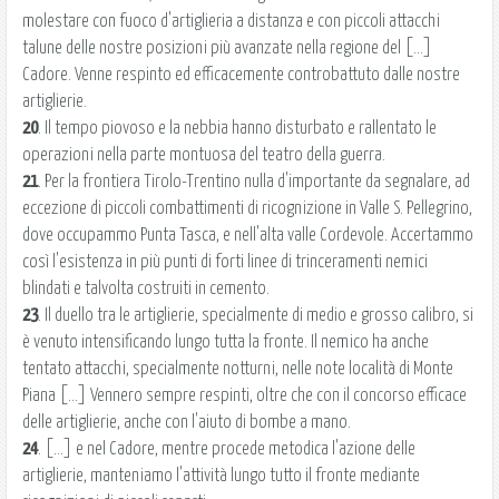
molestare con fuoco d'artiglieria a distanza e con piccoli attacchi
talune delle nostre posizioni più avanzate nella regione del [...]
Cadore. Venne respinto ed efficacemente controbattuto dalle nostre
artiglierie.
20
. Il tempo piovoso e la nebbia hanno disturbato e rallentato le
operazioni nella parte montuosa del teatro della guerra.
21
. Per la frontiera Tirolo-Trentino nulla d'importante da segnalare, ad
eccezione di piccoli combattimenti di ricognizione in Valle S. Pellegrino,
dove occupammo Punta Tasca, e nell'alta valle Cordevole. Accertammo
così l'esistenza in più punti di forti linee di trinceramenti nemici
blindati e talvolta costruiti in cemento.
23
. Il duello tra le artiglierie, specialmente di medio e grosso calibro, si
è venuto intensificando lungo tutta la fronte. Il nemico ha anche
tentato attacchi, specialmente notturni, nelle note località di Monte
Piana [...] Vennero sempre respinti, oltre che con il concorso efficace
delle artiglierie, anche con l'aiuto di bombe a mano.
24
. [...] e nel Cadore, mentre procede metodica l'azione delle
artiglierie, manteniamo l'attività lungo tutto il fronte mediante