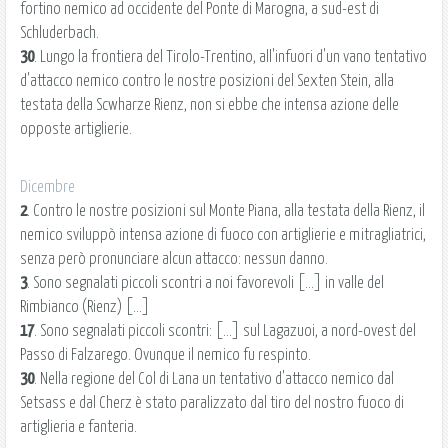
fortino nemico ad occidente del Ponte di Marogna, a sud-est di
Schluderbach.
30
. Lungo la frontiera del Tirolo-Trentino, all'infuori d'un vano tentativo
d'attacco nemico contro le nostre posizioni del Sexten Stein, alla
testata della Scwharze Rienz, non si ebbe che intensa azione delle
opposte artiglierie.
Dicembre
2
. Contro le nostre posizioni sul Monte Piana, alla testata della Rienz, il
nemico sviluppò intensa azione di fuoco con artiglierie e mitragliatrici,
senza però pronunciare alcun attacco: nessun danno.
3
. Sono segnalati piccoli scontri a noi favorevoli [...] in valle del
Rimbianco (Rienz) [...]
17
. Sono segnalati piccoli scontri: [...] sul Lagazuoi, a nord-ovest del
Passo di Falzarego. Ovunque il nemico fu respinto.
30
. Nella regione del Col di Lana un tentativo d'attacco nemico dal
Setsass e dal Cherz è stato paralizzato dal tiro del nostro fuoco di
artiglieria e fanteria.