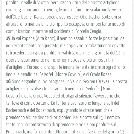
perdite. In valle di Sexten, perdurando il tiro delle nostre artiglierie,
contro gli sbarramenti nemici, le nostre fanterie scalarono la vetta
dell'Oberbacher Kanzel poco a sud-est dell'Oberbacher Spitz e vi si
afforzarono mentre un altro riparto occupava un importante nodo di
comunicazioni montane ad occidente di Forcella Cengia.
15
. In Val Popena (Alta Rienz), il nemico assalì in forze le posizioni da
noi recentemente conquistate, ma dopo vivo combattimento dovette
retrocedere con gravi perdite. In val di Sexten, nella giornata del 13 le
opere di sbarramento nemiche non risposero più ai nostri tiri
d'artiglieria. Furono allora spinte innanzi le fanterie che progredirono
fino alle pendici del Seikofel [Monte Covolo] e di Croda Rossa.
16
. Sono segnalati nuovi progressi in Valle di Sexten (Drava). La nostra
artiglieria sconvolse i trinceramenti nemici del Seikofel [Monte
Covolo] e della Croda Rossa ed obbligò al silenzio l'avversario che
tentava di controbatterla. Le fanterie avanzarono lungo le valli del
Bacherbach e del Bodenbach, espugnando le difese nemiche e
prendendo alcune decine di prigionieri. Nella notte sul 15 il nemico
tentò con un contrattacco di riprendere le posizioni perdute sul
Bodenbach, ma fu respinto. Ulteriori notizie sull'azione del giorno 13