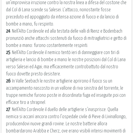
un'improvvisa irruzione contro la nostra linea a difesa del costone che
dal Col di Lana scende su Salesei. L'attacco, nonostante fosse
preceduto ed appoggiato da intensa azione di fuoco e da lancio di
bombe a mano, fu respinto.
24
. Nell'Alto Cordevole ed alla testata delle valli di Rienz e Bodenbach
pronunziò anche attacchi sostenuti da fuoco di mitragliatrici e getto di
bombe a mano: furono costantemente respinti.
25
. Nell'Alto Cordevole il nemico tentò ieri di danneggiare con tiri di
artiglieria e lancio di bombe a mano le nostre posizioni dal Col di Lana
verso Salesei ed Agai; ma efficacemente controbattuto dal nostro
fuoco dovette presto desistere.
26
. In Valle Seebach le nostre artiglierie aprirono il fuoco su un
accampamento nascosto in un vallone di riva sinistra del torrente, le
truppe nemiche furono poste in disordinata fuga ed inseguite poi con
efficace tiro a shrapnel.
27
. Nell'Alto Cordevole il duello delle artiglierie s'inasprisce. Quella
nemica si accanì ancora contro l'ospedale civile di Pieve di Livinallongo,
producendovi nuove grandi rovine. Le nostre batterie allora
bombardarono Arabba e Cherz, ove erano visibili intensi movimenti di