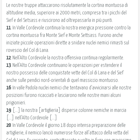
Le nostre truppe attaccarono risolutamente la cortina montuosa di
altitudine media, superiore ai 2000 metri, compresa tra i picchi del
Sief e del Setsass e riuscirono ad oltrepassarla in più punti.
11
. In Valle Cordevole continua la nostra energica pressione contro la
cortina montuosa fra Monte Sief e Monte Settsass. Furono anche
iniziate piccole operazioni dirette a snidare nuclei nemici rimasti sul
rovescio del Col di Lana.
12
. Nell'Alto Cordevole la nostra offensiva continua regolarmente.
13
. Nell'Alto Cordevole continuano le operazioni per estendere il
nostro possesso delle conquistate vette del Col di Lana e del Sief
anche sulle pendici nord-orientali di quel massiccio montuoso.
16
. In valle Padola nuclei nemici che tentavano d'avvicinarsi alle nostre
posizioni furono ricacciati e lasciarono nelle nostre mani alcuni
prigionieri.
19
. [...] la nostra [artiglieria] disperse colonne nemiche in marcia
[...] nell'Alto Cordevole [...]
20
. In Valle Cordevole il giorno 18 dopo intensa preparazione delle
artiglierie, il nemico lanciò numerose forze all'attacco della vetta del