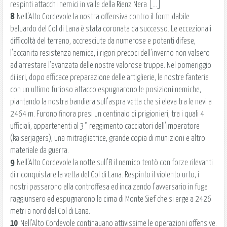
respinti attacchi nemici in valle della Rienz Nera [...]
8
. Nell'Alto Cordevole la nostra offensiva contro il formidabile
baluardo del Col di Lana è stata coronata da successo. Le eccezionali
difficoltà del terreno, accresciute da numerose e potenti difese,
l'accanita resistenza nemica, i rigori precoci dell'inverno non valsero
ad arrestare l'avanzata delle nostre valorose truppe. Nel pomeriggio
di ieri, dopo efficace preparazione delle artiglierie, le nostre fanterie
con un ultimo furioso attacco espugnarono le posizioni nemiche,
piantando la nostra bandiera sull'aspra vetta che si eleva tra le nevi a
2464 m. Furono finora presi un centinaio di prigionieri, tra i quali 4
ufficiali, appartenenti al 3° reggimento cacciatori dell'imperatore
(kaiserjagers), una mitragliatrice, grande copia di munizioni e altro
materiale da guerra.
9
. Nell'Alto Cordevole la notte sull'8 il nemico tentò con forze rilevanti
di riconquistare la vetta del Col di Lana. Respinto il violento urto, i
nostri passarono alla controffesa ed incalzando l'avversario in fuga
raggiunsero ed espugnarono la cima di Monte Sief che si erge a 2426
metri a nord del Col di Lana.
10
. Nell'Alto Cordevole continauano attivissime le operazioni offensive.