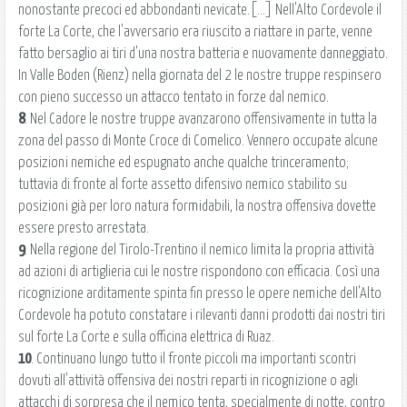
nonostante precoci ed abbondanti nevicate.[...] Nell'Alto Cordevole il
forte La Corte, che l'avversario era riuscito a riattare in parte, venne
fatto bersaglio ai tiri d'una nostra batteria e nuovamente danneggiato.
In Valle Boden (Rienz) nella giornata del 2 le nostre truppe respinsero
con pieno successo un attacco tentato in forze dal nemico.
8
. Nel Cadore le nostre truppe avanzarono offensivamente in tutta la
zona del passo di Monte Croce di Comelico. Vennero occupate alcune
posizioni nemiche ed espugnato anche qualche trinceramento;
tuttavia di fronte al forte assetto difensivo nemico stabilito su
posizioni già per loro natura formidabili, la nostra offensiva dovette
essere presto arrestata.
9
. Nella regione del Tirolo-Trentino il nemico limita la propria attività
ad azioni di artiglieria cui le nostre rispondono con efficacia. Così una
ricognizione arditamente spinta fin presso le opere nemiche dell'Alto
Cordevole ha potuto constatare i rilevanti danni prodotti dai nostri tiri
sul forte La Corte e sulla officina elettrica di Ruaz.
10
. Continuano lungo tutto il fronte piccoli ma importanti scontri
dovuti all'attività offensiva dei nostri reparti in ricognizione o agli
attacchi di sorpresa che il nemico tenta, specialmente di notte, contro