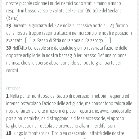
nostre piccole colonne i nuclei nemici sono stati a mano a mano
respinti in basso verso le vallate del Felizon (Boite) e del Seeland
(Rienz).
23
. Durante la giornata del 22 e nella successiva notte sul 23 furono
dalle nostre truppe respinti attacchi nemici contro le nostre posizioni
avanzate; [...] al Sasso di Stria nella zona di Falzarego [...]
30
. Nell'Alto Cordevole si è da qualche giorno ravvivata l'azione delle
opposte artiglierie: la nostra bersagliò ieri presso Sief una colonna
nemica, che si disperse abbandonando sul posto gran parte dei
carichi.
Ottobre
1
. Nella parte montuosa del teatro di operazioni nebbie frequenti ed
intense ostacolano l'azione delle artiglierie; ma consentono talora alle
nostre fanterie ardite irruzioni di piccoli reparti che, avvicinandosi alle
posizioni nemiche, ne distruggono le difese accessorie, vi aprono
larghe breccie nei reticolati e provocano allarmi nei difensori.
18
. Lungo la frontiera del Tirolo va crescendo l'attività delle nostre