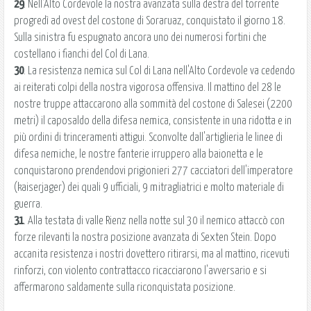
29
. Nell'Alto Cordevole la nostra avanzata sulla destra del torrente
progredì ad ovest del costone di Soraruaz, conquistato il giorno 18.
Sulla sinistra fu espugnato ancora uno dei numerosi fortini che
costellano i fianchi del Col di Lana.
30
. La resistenza nemica sul Col di Lana nell'Alto Cordevole va cedendo
ai reiterati colpi della nostra vigorosa offensiva. Il mattino del 28 le
nostre truppe attaccarono alla sommità del costone di Salesei (2200
metri) il caposaldo della difesa nemica, consistente in una ridotta e in
più ordini di trinceramenti attigui. Sconvolte dall'artiglieria le linee di
difesa nemiche, le nostre fanterie irruppero alla baionetta e le
conquistarono prendendovi prigionieri 277 cacciatori dell'imperatore
(kaiserjager) dei quali 9 ufficiali, 9 mitragliatrici e molto materiale di
guerra.
31
. Alla testata di valle Rienz nella notte sul 30 il nemico attaccò con
forze rilevanti la nostra posizione avanzata di Sexten Stein. Dopo
accanita resistenza i nostri dovettero ritirarsi, ma al mattino, ricevuti
rinforzi, con violento contrattacco ricacciarono l'avversario e si
affermarono saldamente sulla riconquistata posizione.