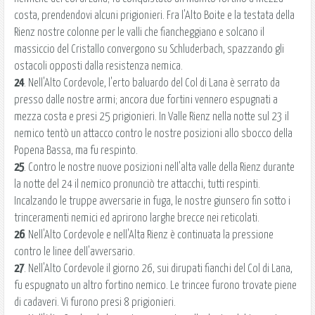
costa, prendendovi alcuni prigionieri. Fra l'Alto Boite e la testata della
Rienz nostre colonne per le valli che fiancheggiano e solcano il
massiccio del Cristallo convergono su Schluderbach, spazzando gli
ostacoli opposti dalla resistenza nemica.
24
. Nell'Alto Cordevole, l'erto baluardo del Col di Lana è serrato da
presso dalle nostre armi; ancora due fortini vennero espugnati a
mezza costa e presi 25 prigionieri. In Valle Rienz nella notte sul 23 il
nemico tentò un attacco contro le nostre posizioni allo sbocco della
Popena Bassa, ma fu respinto.
25
. Contro le nostre nuove posizioni nell'alta valle della Rienz durante
la notte del 24 il nemico pronunciò tre attacchi, tutti respinti.
Incalzando le truppe avversarie in fuga, le nostre giunsero fin sotto i
trinceramenti nemici ed aprirono larghe brecce nei reticolati.
26
. Nell'Alto Cordevole e nell'Alta Rienz è continuata la pressione
contro le linee dell'avversario.
27
. Nell'Alto Cordevole il giorno 26, sui dirupati fianchi del Col di Lana,
fu espugnato un altro fortino nemico. Le trincee furono trovate piene
di cadaveri. Vi furono presi 8 prigionieri.