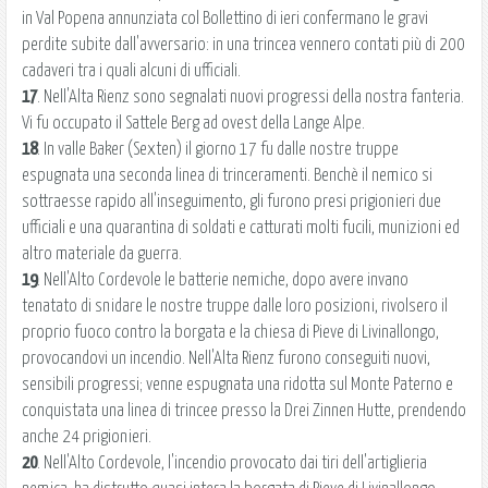
in Val Popena annunziata col Bollettino di ieri confermano le gravi
perdite subite dall'avversario: in una trincea vennero contati più di 200
cadaveri tra i quali alcuni di ufficiali.
17
. Nell'Alta Rienz sono segnalati nuovi progressi della nostra fanteria.
Vi fu occupato il Sattele Berg ad ovest della Lange Alpe.
18
. In valle Baker (Sexten) il giorno 17 fu dalle nostre truppe
espugnata una seconda linea di trinceramenti. Benchè il nemico si
sottraesse rapido all'inseguimento, gli furono presi prigionieri due
ufficiali e una quarantina di soldati e catturati molti fucili, munizioni ed
altro materiale da guerra.
19
. Nell'Alto Cordevole le batterie nemiche, dopo avere invano
tenatato di snidare le nostre truppe dalle loro posizioni, rivolsero il
proprio fuoco contro la borgata e la chiesa di Pieve di Livinallongo,
provocandovi un incendio. Nell'Alta Rienz furono conseguiti nuovi,
sensibili progressi; venne espugnata una ridotta sul Monte Paterno e
conquistata una linea di trincee presso la Drei Zinnen Hutte, prendendo
anche 24 prigionieri.
20
. Nell'Alto Cordevole, l'incendio provocato dai tiri dell'artiglieria