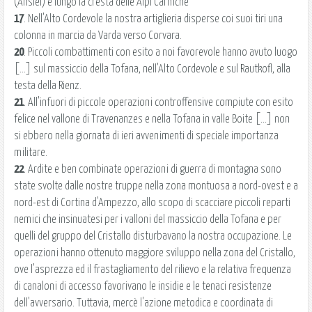
(Ansiei) e lungo la cresta delle Alpi Carniche
17
. Nell'Alto Cordevole la nostra artiglieria disperse coi suoi tiri una
colonna in marcia da Varda verso Corvara.
20
. Piccoli combattimenti con esito a noi favorevole hanno avuto luogo
[...] sul massiccio della Tofana, nell'Alto Cordevole e sul Rautkofl, alla
testa della Rienz.
21
. All'infuori di piccole operazioni controffensive compiute con esito
felice nel vallone di Travenanzes e nella Tofana in valle Boite [...] non
si ebbero nella giornata di ieri avvenimenti di speciale importanza
militare.
22
. Ardite e ben combinate operazioni di guerra di montagna sono
state svolte dalle nostre truppe nella zona montuosa a nord-ovest e a
nord-est di Cortina d'Ampezzo, allo scopo di scacciare piccoli reparti
nemici che insinuatesi per i valloni del massiccio della Tofana e per
quelli del gruppo del Cristallo disturbavano la nostra occupazione. Le
operazioni hanno ottenuto maggiore sviluppo nella zona del Cristallo,
ove l'asprezza ed il frastagliamento del rilievo e la relativa frequenza
di canaloni di accesso favorivano le insidie e le tenaci resistenze
dell'avversario. Tuttavia, mercè l'azione metodica e coordinata di