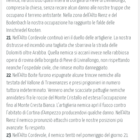
nemica, ha distrutto quasi intera la borgata di Pieve di Livinallongo,
compresa la chiesa, senza recare alcun danno alle nostre truppe che
occupano il terreno antistante. Nella zona dell'Alto Rienz e del
Bodenbach la nostra occupazione ha raggiunto le falde delle
Innichriedel Knoten.
21
. Nell'Alto Cordevole continuò ieri il duello delle artiglierie. La nostra
distrusse ed incendiò una tagliata che sbarrava la strada delle
Dolomiti oltre Arabba. Quella nemica si accanì invece nella rabbiosa
opera di rovina della borgata di Pieve di Livinallongo, non rispettando
neanche l'ospedale civile, che rimase molto danneggiato.
22
. Nell'Alto Boite furono espugnate alcune trincee nemiche alla
testata del Vallone di Travenanzes e presi prigionieri in numero
tuttora indeterminato. Vennero anche scacciate pattuglie nemiche
annidatesi fra le roccie del Monte Cristallo ed estesa l'occupazione
fino al Monte Cresta Bianca. L'artiglieria nemica aprì il fuoco contro
l'abitato di Cortina d'Ampezzo producendovi qualche danno. Nell'Alta
Rienz il nemico pronunziò attacchi contro le nostre posizioni più
avanzate: fu respinto.
23
. Nell'Alto Cordevole, il nemico tentò nel pomeriggio del giorno 21