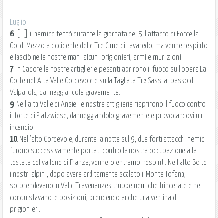
Luglio
6
. [...] il nemico tentò durante la giornata del 5, l'attacco di Forcella
Col di Mezzo a occidente delle Tre Cime di Lavaredo, ma venne respinto
e lasciò nelle nostre mani alcuni prigionieri, armi e munizioni.
7
. In Cadore le nostre artiglierie pesanti aprirono il fuoco sull'opera La
Corte nell'Alta Valle Cordevole e sulla Tagliata Tre Sassi al passo di
Valparola, danneggiandole gravemente.
9
. Nell'alta Valle di Ansiei le nostre artiglierie riaprirono il fuoco contro
il forte di Platzwiese, danneggiandolo gravemente e provocandovi un
incendio.
10
. Nell'alto Cordevole, durante la notte sul 9, due forti attacchi nemici
furono successivamente portati contro la nostra occupazione alla
testata del vallone di Franza; vennero entrambi respinti. Nell'alto Boite
i nostri alpini, dopo avere arditamente scalato il Monte Tofana,
sorprendevano in Valle Travenanzes truppe nemiche trincerate e ne
conquistavano le posizioni, prendendo anche una ventina di
prigionieri.