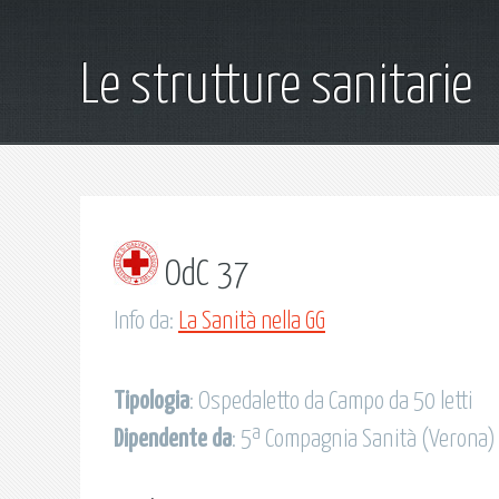
Le strutture sanitarie
OdC 37
Info da:
La Sanità nella GG
Tipologia
: Ospedaletto da Campo da 50 letti
Dipendente da
: 5ª Compagnia Sanità (Verona)