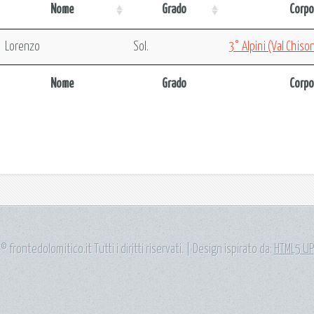
Nome
Grado
Corpo
Lorenzo
Sol.
3° Alpini (Val Chiso
Nome
Grado
Corpo
© frontedolomitico.it Tutti i diritti riservati. | Design ispirato da:
HTML5 UP