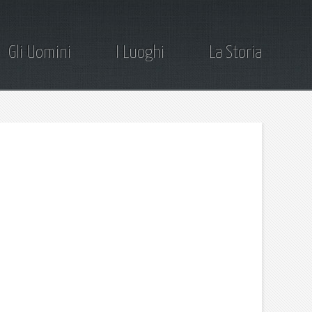
Gli Uomini
I Luoghi
La Storia