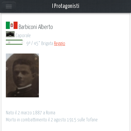
I Protagonisti
Barbiconi Alberto
Caporale
9ª / 45° Brigata
Reggio
Nato il 2 marzo 1887 a Roma
Morto in combattimento il 2 agosto 1915 sulle Tofane