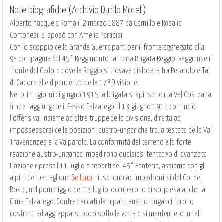
Note biografiche (Archivio Danilo Morell)
Alberto nacque a Roma il 2 marzo 1887 da Camillo e Rosalia
Cortonesi. Si sposò con Amelia Paradisi.
Con lo scoppio della Grande Guerra partì per il fronte aggregato alla
9ª compagnia del 45° Reggimento Fanteria Brigata Reggio. Raggiunse il
fronte del Cadore dove la Reggio si trovava dislocata tra Perarolo e Tai
di Cadore alle dipendenze della 17ª Divisione.
Nei primi giorni di giugno 1915 la brigata si spinse per la Val Costeana
fino a raggiungere il Passo Falzarego. Il 13 giugno 1915 cominciò
l’offensiva, insieme ad altre truppe della divisione, diretta ad
impossessarsi delle posizioni austro-ungariche tra la testata della Val
Travenanzes e la Valparola. La conformità del terreno e la forte
reazione austro-ungarica impedirono qualsiasi tentativo di avanzata.
L’azione riprese l’11 luglio e reparti del 45° Fanteria, assieme con gli
alpini del battaglione
Belluno
, riuscirono ad impadronirsi del Col dei
Bos e, nel pomeriggio del 13 luglio, occuparono di sorpresa anche la
Cima Falzarego. Contrattaccati da reparti austro-ungarici furono
costretti ad aggrapparsi poco sotto la vetta e si mantennero in tali