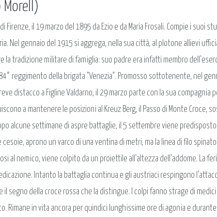
 Morell)
i Firenze, il 19 marzo del 1895 da Ezio e da Maria Frosali. Compie i suoi st
a. Nel gennaio del 1915 si aggrega, nella sua città, al plotone allievi uffi
a tradizione militare di famiglia: suo padre era infatti membro dell'esercito
l'84° reggimento della brigata "Venezia". Promosso sottotenente, nel genn
e distacco a Figline Valdarno, il 29 marzo parte con la sua compagnia per
buiscono a mantenere le posizioni al Kreuz Berg, il Passo di Monte Croce, 
po alcune settimane di aspre battaglie, il 5 settembre viene predisposto u
 e cesoie, aprono un varco di una ventina di metri, ma la linea di filo spinat
i al nemico, viene colpito da un proiettile all'altezza dell'addome. La fe
dicazione. Intanto la battaglia continua e gli austriaci respingono l'attac
l segno della croce rossa che la distingue. I colpi fanno strage di medici 
imane in vita ancora per quindici lunghissime ore di agonia e durante la 