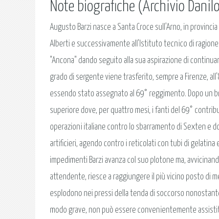
Note biografiche (Archivio Danilo
Augusto Barzi nasce a Santa Croce sull'Arno, in provincia d
Alberti e successivamente all'Istituto tecnico di ragioneri
"Ancona" dando seguito alla sua aspirazione di continuare l
grado di sergente viene trasferito, sempre a Firenze, al
essendo stato assegnato al 69° reggimento. Dopo un brev
superiore dove, per quattro mesi, i fanti del 69° contri
operazioni italiane contro lo sbarramento di Sexten e do
artificieri, agendo contro i reticolati con tubi di gelatina
impedimenti Barzi avanza col suo plotone ma, avvicinandos
attendente, riesce a raggiungere il più vicino posto di me
esplodono nei pressi della tenda di soccorso nonostante i
modo grave, non può essere convenientemente assistito. R