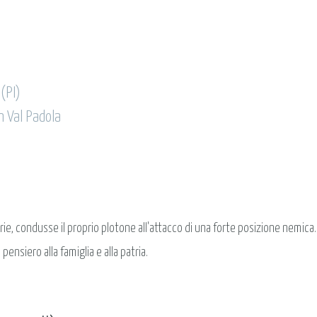
(PI)
n Val Padola
rsarie, condusse il proprio plotone all'attacco di una forte posizione nemic
pensiero alla famiglia e alla patria.