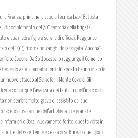
udi a Firenze, prima nella scuola tecnica Leon Battista
ciali di complemento del 70° fanteria della brigata
 e sua madre figlia e sorella di ufficiali. Raggiunto il
aio del 1915 ritorna nei ranghi della brigata "Ancona"
 l'alto Cadore. Da Sottocastello raggiunge il Comelico
sostenendo aspri combattimenti. In agosto hanno inizio le
n nuovo attacco al Seikofel, il Monte Covolo. Gli
o frena comunque l'avanzata dei fanti. In quell'intrico di
rita non sembra molto grave e, assistito dal suo
co facendo uso anche dell'artiglieria. Tre granate
e infermieri e Barzi, nuovamente ferito, questa volta in
notte del 6 settembre cessa di soffrire. In quei giorni i