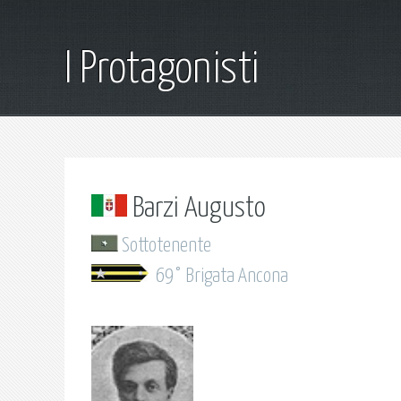
I Protagonisti
Barzi Augusto
Sottotenente
69° Brigata Ancona