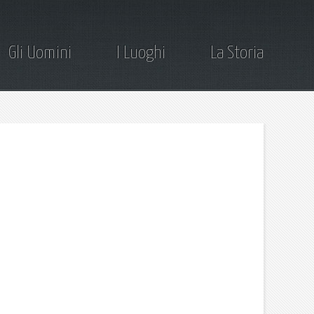
Gli Uomini
I Luoghi
La Storia