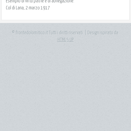
Esempio di virtù patrie e di abnegazione.
Col di Lana, 2 marzo 1917
© frontedolomitico.it Tutti i diritti riservati. | Design ispirato da:
HTML5 UP