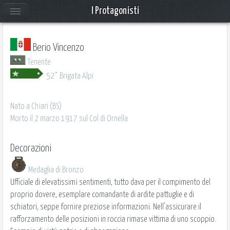
I Protagonisti
Berio Vincenzo
Tenente
52° Brigata Alpi
Nato a Chiari (BS)
Morto il 2 marzo 1917 sul Col di Ornella
Decorazioni
Medaglia di Bronzo
Ufficiale di elevatissimi sentimenti, tutto dava per il compimento del
proprio dovere, esemplare comandante di ardite pattuglie e di
schiatori, seppe fornire preziose informazioni. Nell'assicurare il
rafforzamento delle posizioni in roccia rimase vittima di uno scoppio.