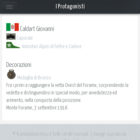
I Protagonisti
Caldart Giovanni
Caporale
Volontari Alpini di Feltre e Cadore
Decorazioni
Medaglia di Bronzo
Fra i primi a raggiungere la vetta Ovest del Forame, sorprendendo la
vedetta e distinguendosi in special modo, per avvedutezza ed
arimento, nella conquista della posizione.
Monte Forame, 3 settembre 1916
© frontedolomitico.it Tutti i diritti riservati. | Design ispirato da: