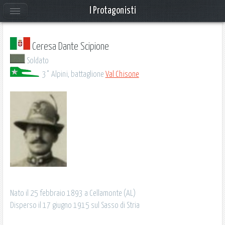
I Protagonisti
Ceresa Dante Scipione
Soldato
3° Alpini, battaglione
Val Chisone
Nato il 25 febbraio 1893 a Cellamonte (AL)
Disperso il 17 giugno 1915 sul Sasso di Stria