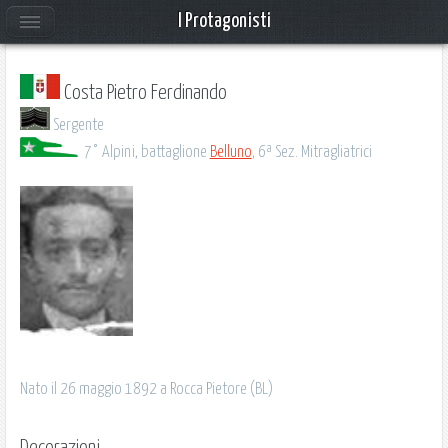
I Protagonisti
Costa Pietro Ferdinando
Sergente
7° Alpini, battaglione
Belluno
, 6ª Sez. Mitragliatrici
Nato il 26 maggio 1892 a Rocca Pietore (BL)