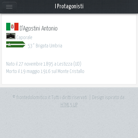
I Protagonisti
D'Agostini Antonio
Caporale
53° Brigata Umbria
Nato il 27 novembre 1895 a Lestizza (UD)
Morto il 19 maggio 1916 sul Monte Cristallo
© frontedolomitico.it Tutti i diritti riservati. | Design ispirato da:
HTML5 UP