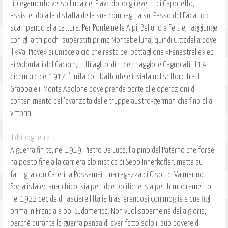
ripiegamento verso linea del Piave dopo gli eventi di Caporetto,
assistendo alla disfatta della sua compagnia sul Passo del Fadalto e
scampando alla cattura. Per Ponte nelle Alpi, Belluno e Feltre, raggiunge
con gli altri pochi superstiti prima Montebelluna, quindi Cittadella dove
il «Val Piave» si unisce a ciò che resta del battaglione «Fenestrelle» ed
ai Volontari del Cadore, tutti agli ordini del maggiore Cagnolati. Il 14
dicembre del 1917 l’unità combattente è inviata nel settore tra il
Grappa e il Monte Asolone dove prende parte alle operazioni di
contenimento dell’avanzata delle truppe austro-germaniche fino alla
vittoria.
Il dopoguerra
A guerra finita, nel 1919, Pietro De Luca, l’alpino del Patèrno che forse
ha posto fine alla carriera alpinistica di Sepp Innerkofler, mette su
famiglia con Caterina Possamai, una ragazza di Cison di Valmarino.
Socialista ed anarchico, sia per idee politiche, sia per temperamento,
nel 1922 decide di lasciare l’Italia trasferendosi con moglie e due figli
prima in Francia e poi Sudamerica. Non vuol saperne né della gloria,
perché durante la guerra pensa di aver fatto solo il suo dovere di