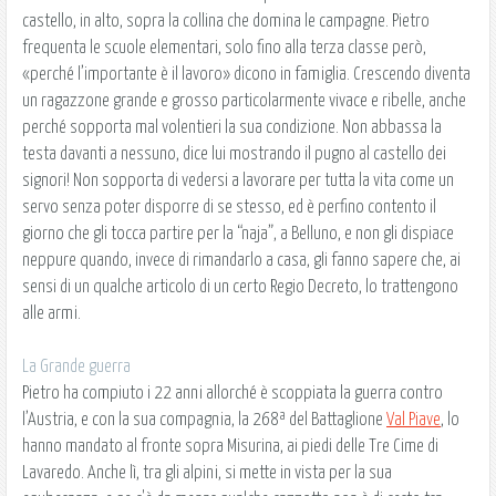
castello, in alto, sopra la collina che domina le campagne. Pietro
frequenta le scuole elementari, solo fino alla terza classe però,
«perché l’importante è il lavoro» dicono in famiglia. Crescendo diventa
un ragazzone grande e grosso particolarmente vivace e ribelle, anche
perché sopporta mal volentieri la sua condizione. Non abbassa la
testa davanti a nessuno, dice lui mostrando il pugno al castello dei
signori! Non sopporta di vedersi a lavorare per tutta la vita come un
servo senza poter disporre di se stesso, ed è perfino contento il
giorno che gli tocca partire per la “naja”, a Belluno, e non gli dispiace
neppure quando, invece di rimandarlo a casa, gli fanno sapere che, ai
sensi di un qualche articolo di un certo Regio Decreto, lo trattengono
alle armi.
La Grande guerra
Pietro ha compiuto i 22 anni allorché è scoppiata la guerra contro
l’Austria, e con la sua compagnia, la 268ª del Battaglione
Val Piave
, lo
hanno mandato al fronte sopra Misurina, ai piedi delle Tre Cime di
Lavaredo. Anche lì, tra gli alpini, si mette in vista per la sua