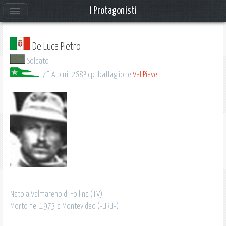
I Protagonisti
De Luca Pietro
Soldato
7° Alpini, 268ª cp. battaglione
Val Piave
Nato a Valmareno di Follina (TV)
Morto nel 1973 a Montevideo (-URU-)