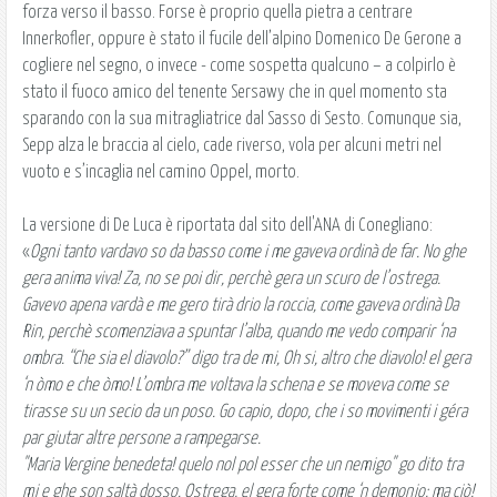
forza verso il basso. Forse è proprio quella pietra a centrare
Innerkofler, oppure è stato il fucile dell’alpino Domenico De Gerone a
cogliere nel segno, o invece - come sospetta qualcuno – a colpirlo è
stato il fuoco amico del tenente Sersawy che in quel momento sta
sparando con la sua mitragliatrice dal Sasso di Sesto. Comunque sia,
Sepp alza le braccia al cielo, cade riverso, vola per alcuni metri nel
vuoto e s’incaglia nel camino Oppel, morto.
La versione di De Luca è riportata dal sito dell'ANA di Conegliano:
«
Ogni tanto vardavo so da basso come i me gaveva ordinà de far. No ghe
gera anima viva! Za, no se poi dir, perchè gera un scuro de l’ostrega.
Gavevo apena vardà e me gero tirà drio la roccia, come gaveva ordinà Da
Rin, perchè scomenziava a spuntar l’alba, quando me vedo comparir ‘na
ombra. “Che sia el diavolo?” digo tra de mi, Oh si, altro che diavolo! el gera
‘n òmo e che òmo! L’ombra me voltava la schena e se moveva come se
tirasse su un secio da un poso. Go capio, dopo, che i so movimenti i géra
par giutar altre persone a rampegarse.
"Maria Vergine benedeta! quelo nol pol esser che un nemigo" go dito tra
mi e ghe son saltà dosso. Ostrega, el gera forte come ‘n demonio; ma ciò!