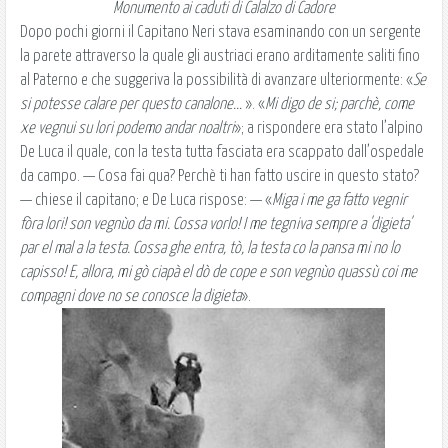
Monumento ai caduti di Calalzo di Cadore
Dopo pochi giorni il Capitano Neri stava esaminando con un sergente
la parete attraverso la quale gli austriaci erano arditamente saliti fino
al Paterno e che suggeriva la possibilità di avanzare ulteriormente: «
Se
si potesse calare per questo canalone...
». «
Mi digo de si; parchè, come
xe vegnui su lori podemo andar noaltri
»; a rispondere era stato l’alpino
De Luca il quale, con la testa tutta fasciata era scappato dall’ospedale
da campo. — Cosa fai qua? Perchè ti han fatto uscire in questo stato?
— chiese il capitano; e De Luca rispose: — «
Miga i me ga fatto vegnir
fòra lori! son vegnùo da mi. Cossa vorlo! I me tegniva sempre a 'digieta'
par el mal a la testa. Cossa ghe entra, tò, la testa co la pansa mi no lo
capisso! E, allora, mi gò ciapà el dò de cope e son vegnùo quassù coi me
compagni dove no se conosce la digieta
».