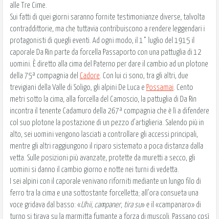
alle Tre Cime.
Sui fatti di quei giorni saranno fornite testimonianze diverse, talvolta
contraddittorie, ma che tuttavia contribuiscono a rendere leggendari i
protagonisti di quegli eventi. Ad ogni modo, il 1° luglio del 1915 il
caporale Da Rin parte da forcella Passaporto con una pattuglia di 12
uomini. È diretto alla cima del Paterno per dare il cambio ad un plotone
della 75ª compagnia del
Cadore
. Con lui ci sono, tra gli altri, due
trevigiani della Valle di Soligo, gli alpini De Luca e
Possamai
. Cento
metri sotto la cima, alla forcella del Camoscio, la pattuglia di Da Rin
incontra il tenente Cadamuro della 267ª compagnia che è lì a difendere
col suo plotone la postazione di un pezzo d’artiglieria. Salendo più in
alto, sei uomini vengono lasciati a controllare gli accessi principali,
mentre gli altri raggiungono il riparo sistemato a poca distanza dalla
vetta. Sulle posizioni più avanzate, protette da muretti a secco, gli
uomini si danno il cambio giorno e notte nei turni di vedetta.
I sei alpini con il caporale venivano riforniti mediante un lungo filo di
ferro tra la cima e una sottostante forcelletta; all’ora consueta una
voce gridava dal basso: «
Uhii, campaner, tira su
» e il «campanaro» di
turno si tirava su la marmitta fumante a forza di muscoli. Passano così