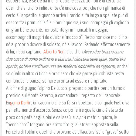
esuberanza, e se c'è da menar qualche cazzotto non è di certo tra
quelli che si tirano indietro. Se c’è una cosa, poi, che non gli manca di
certo è l’appetito, e quando arriva il rancio si fa largo a spallate pur di
essere tra i primi della fila. Comunque sia, i suoi compagni gli vogliono
un gran bene perché, nonostante gli immancabili mugugni,
accompagnati magari da qualche “moccolo”, Pietro non dice mai di no
né al proprio dovere di soldato, né al lavoro. Parlando affettuosamente
di lui, il suo capitano,
Alberto Neri
, dice che «
Aveva due braccia come
due cosce di uomo ordinario e due mani ciascuna delle quali, quand’era
aperta, poteva sostituire uno dei moderni ombrellini da signora
», anche
se qualcun altro ci tiene a precisare che «la parte più robusta resta
comunque la panza, sempre pronta ad essere riempita!».
Alla fine di giugno l’alpino De Luca si prepara a partire per un turno di
presidio sul Monte Paterno; a comandare il reparto c’é il caporale
Eugenio Da Rin
, un cadorino che sa farsi rispettare e col quale Pietro va
perfettamente d’accordo. Senza colpo ferire quella cima è stata da
poco occupata dagli alpini e da lassù, a 2.744 metri di quota, le
“penne nere” tengono ora sotto tiro gli austriaci appostati sulla
Forcella di Toblin e quelli che provano ad affacciarsi sulle “grave” sotto