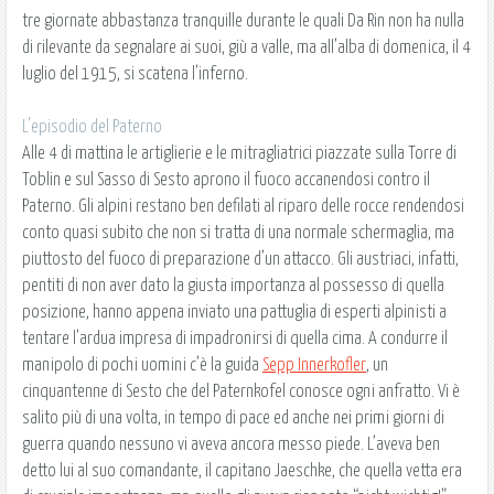
tre giornate abbastanza tranquille durante le quali Da Rin non ha nulla
di rilevante da segnalare ai suoi, giù a valle, ma all’alba di domenica, il 4
luglio del 1915, si scatena l’inferno.
L'episodio del Paterno
Alle 4 di mattina le artiglierie e le mitragliatrici piazzate sulla Torre di
Toblin e sul Sasso di Sesto aprono il fuoco accanendosi contro il
Paterno. Gli alpini restano ben defilati al riparo delle rocce rendendosi
conto quasi subito che non si tratta di una normale schermaglia, ma
piuttosto del fuoco di preparazione d’un attacco. Gli austriaci, infatti,
pentiti di non aver dato la giusta importanza al possesso di quella
posizione, hanno appena inviato una pattuglia di esperti alpinisti a
tentare l’ardua impresa di impadronirsi di quella cima. A condurre il
manipolo di pochi uomini c’è la guida
Sepp Innerkofler
, un
cinquantenne di Sesto che del Paternkofel conosce ogni anfratto. Vi è
salito più di una volta, in tempo di pace ed anche nei primi giorni di
guerra quando nessuno vi aveva ancora messo piede. L’aveva ben
detto lui al suo comandante, il capitano Jaeschke, che quella vetta era