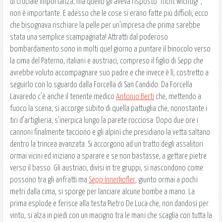
di cruciale importanza, ma quello gli aveva risposto “nicht wichtig!”,
non è importante. E adesso che le cose si erano fatte più difficili, ecco
che bisognava rischiare la pelle per un’impresa che prima sarebbe
stata una semplice scampagnata! Attratti dal poderoso
bombardamento sono in molti quel giorno a puntare il binocolo verso
la cima del Paterno, italiani e austriaci, compreso il figlio di Sepp che
avrebbe voluto accompagnare suo padre e che invece è lì, costretto a
seguirlo con lo sguardo dalla Forcella di San Candido. Da Forcella
Lavaredo c’è anche il tenente medico
Antonio Berti
che, mettendo a
fuoco la scena, si accorge subito di quella pattuglia che, nonostante i
tiri d’artiglieria, s’inerpica lungo la parete rocciosa. Dopo due ore i
cannoni finalmente tacciono e gli alpini che presidiano la vetta saltano
dentro la trincea avanzata. Si accorgono ad un tratto degli assalitori
ormai vicini ed iniziano a sparare e se non bastasse, a gettare pietre
verso il basso. Gli austriaci, divisi in tre gruppi, si nascondono come
possono tra gli anfratti ma
Sepp Innerkofler
, giunto ormai a pochi
metri dalla cima, si sporge per lanciare alcune bombe a mano. La
prima esplode e ferisce alla testa Pietro De Luca che, non dandosi per
vinto, si alza in piedi con un macigno tra le mani che scaglia con tutta la