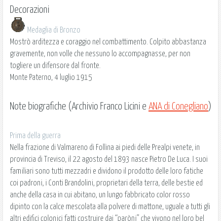
Decorazioni
Medaglia di Bronzo
Mostrò arditezza e coraggio nel combattimento. Colpito abbastanza
gravemente, non volle che nessuno lo accompagnasse, per non
togliere un difensore dal fronte.
Monte Paterno, 4 luglio 1915
Note biografiche (Archivio Franco Licini e
ANA di Conegliano
)
Prima della guerra
Nella frazione di Valmareno di Follina ai piedi delle Prealpi venete, in
provincia di Treviso, il 22 agosto del 1893 nasce Pietro De Luca. I suoi
familiari sono tutti mezzadri e dividono il prodotto delle loro fatiche
coi padroni, i Conti Brandolini, proprietari della terra, delle bestie ed
anche della casa in cui abitano, un lungo fabbricato color rosso
dipinto con la calce mescolata alla polvere di mattone, uguale a tutti gli
altri edifici colonici fatti costruire dai “paròni” che vivono nel loro bel