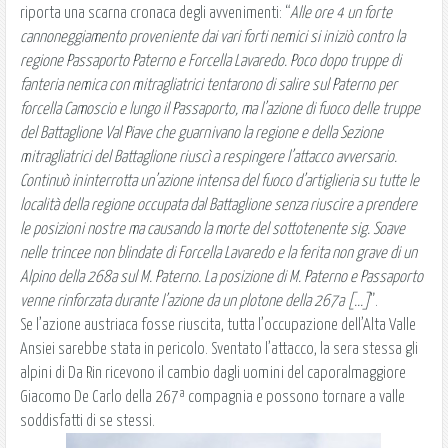
riporta una scarna cronaca degli avvenimenti: “
Alle ore 4 un forte
cannoneggiamento proveniente dai vari forti nemici si iniziò contro la
regione Passaporto Paterno e Forcella Lavaredo. Poco dopo truppe di
fanteria nemica con mitragliatrici tentarono di salire sul Paterno per
forcella Camoscio e lungo il Passaporto, ma l’azione di fuoco delle truppe
del Battaglione Val Piave che guarnivano la regione e della Sezione
mitragliatrici del Battaglione riuscì a respingere l’attacco avversario.
Continuò ininterrotta un’azione intensa del fuoco d’artiglieria su tutte le
località della regione occupata dal Battaglione senza riuscire a prendere
le posizioni nostre ma causando la morte del sottotenente sig. Soave
nelle trincee non blindate di Forcella Lavaredo e la ferita non grave di un
Alpino della 268a sul M. Paterno. La posizione di M. Paterno e Passaporto
venne rinforzata durante l’azione da un plotone della 267a [...]
”.
Se l’azione austriaca fosse riuscita, tutta l’occupazione dell’Alta Valle
Ansiei sarebbe stata in pericolo. Sventato l’attacco, la sera stessa gli
alpini di Da Rin ricevono il cambio dagli uomini del caporalmaggiore
Giacomo De Carlo della 267ª compagnia e possono tornare a valle
soddisfatti di se stessi.