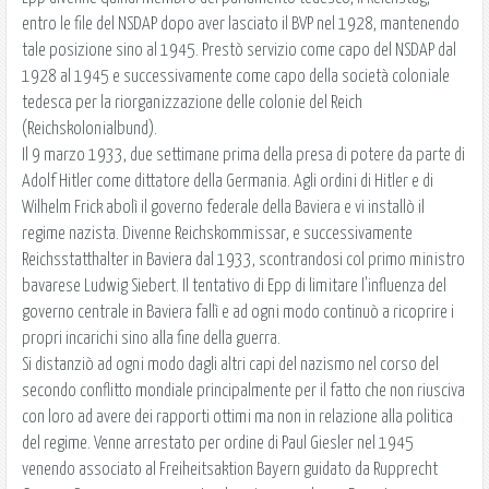
entro le file del NSDAP dopo aver lasciato il BVP nel 1928, mantenendo
tale posizione sino al 1945. Prestò servizio come capo del NSDAP dal
1928 al 1945 e successivamente come capo della società coloniale
tedesca per la riorganizzazione delle colonie del Reich
(Reichskolonialbund).
Il 9 marzo 1933, due settimane prima della presa di potere da parte di
Adolf Hitler come dittatore della Germania. Agli ordini di Hitler e di
Wilhelm Frick abolì il governo federale della Baviera e vi installò il
regime nazista. Divenne Reichskommissar, e successivamente
Reichsstatthalter in Baviera dal 1933, scontrandosi col primo ministro
bavarese Ludwig Siebert. Il tentativo di Epp di limitare l'influenza del
governo centrale in Baviera fallì e ad ogni modo continuò a ricoprire i
propri incarichi sino alla fine della guerra.
Si distanziò ad ogni modo dagli altri capi del nazismo nel corso del
secondo conflitto mondiale principalmente per il fatto che non riusciva
con loro ad avere dei rapporti ottimi ma non in relazione alla politica
del regime. Venne arrestato per ordine di Paul Giesler nel 1945
venendo associato al Freiheitsaktion Bayern guidato da Rupprecht