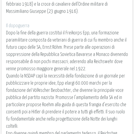
febbraio 1918) e la croce di cavaliere dell'Ordine militare di
Massimiliano Giuseppe (23 giugno 1916).
Il dopoguerra
Dopo la fine della guerra costituì il Freikorps Epp, una formazione
paramilitare composta da veterani di guerra di cui fu membro anche il
futuro capo delle SA, Ernst Röhm. Prese parte alle operazioni di
soppressione della Repubblica Sovietica Bavarese a Monaco divenendo
responsabile di non pochi massacri; aderendo alla Reichswehr dove
venne promosso maggiore generale nel 1922.
Quando la NSDAP capì la necessità della fondazione di un giornale per
pubblicizzare le proprie idee, Epp elargì 60.000 marchi per la
fondazione del Völkischer Beobachter, che divenne la principale voce
pubblica del partito nazista. Promosse l'ampliamento della SA ed in
particolare propose Roehm alla guida di questa frangia d'esercito che
consentì poi a Hitler di prendere il potere a tutti gli effetti. Il suo ruolo
fu fondamentale anche nella progettazione della Notte dei lunghi
coltelli.
Epp divenne quindi membro del parlamento tedesco, il Reichstag,