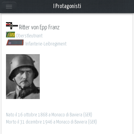
I Protagonisti
Ritter von Epp Franz
Oberstleutnant
Infanterie-Leibregiment
Nato il 16 ottobre 1868 a Monaco di Baviera (GER)
Morto il 31 dicembre 1946 a Monaco di Baviera (GER)