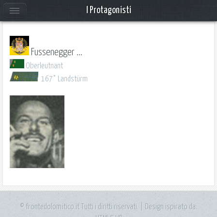
I Protagonisti
Fussenegger ...
Oberleutnant
167° Landstürm
© frontedolomitico.it Tutti i diritti riservati. | Design ispirato da: