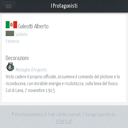
I Protagonisti
Galeotti Alberto
Soldato
Fanteria
Decorazioni
Medaglia d'Argento
Visto cadere il proprio ufficiale, assumeva il comando del plotone e lo
riconduceva, con mirabile energia e risolutezza, sulla linea del fuoco.
Col di Lana, 7 novembre 1915
© frontedolomitico.it Tutti i diritti riservati. | Design ispirato da:
HTML5 UP