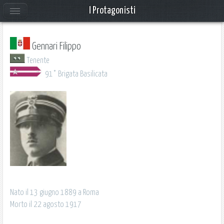
I Protagonisti
Gennari Filippo
Tenente
91° Brigata Basilicata
Nato il 13 giugno 1889 a Roma
Morto il 22 agosto 1917