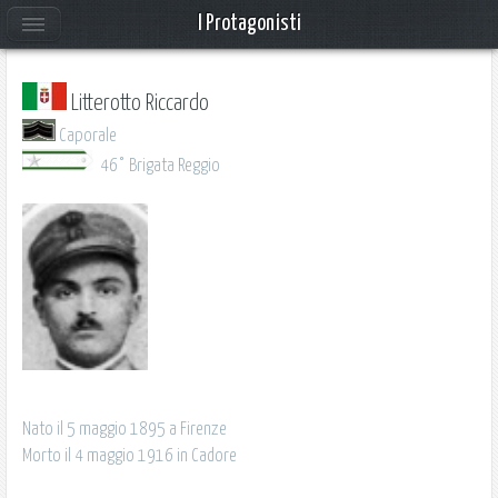
I Protagonisti
Litterotto Riccardo
Caporale
46° Brigata Reggio
Nato il 5 maggio 1895 a Firenze
Morto il 4 maggio 1916 in Cadore