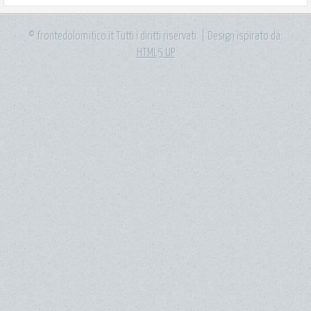
© frontedolomitico.it Tutti i diritti riservati. | Design ispirato da:
HTML5 UP