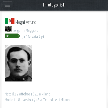
I Protagonisti
Magni Arturo
Sergente Maggiore
51° Brigata Alpi
Nato il 12 ottobre 1891 a Milano
Morto il 18 agosto 1918 all'Ospedale di Milano