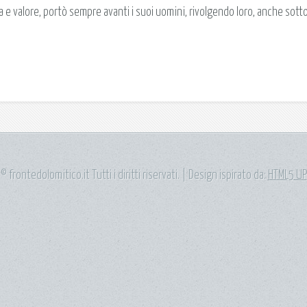
e valore, portò sempre avanti i suoi uomini, rivolgendo loro, anche sotto 
© frontedolomitico.it Tutti i diritti riservati. | Design ispirato da:
HTML5 UP