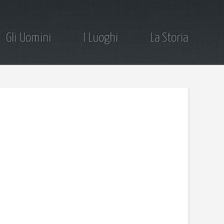
Gli Uomini
I Luoghi
La Storia