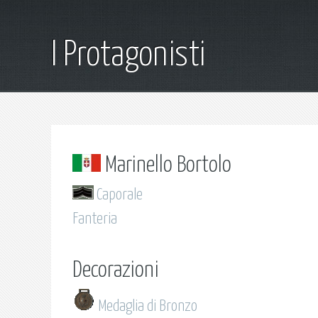
I Protagonisti
Marinello Bortolo
Caporale
Fanteria
Decorazioni
Medaglia di Bronzo