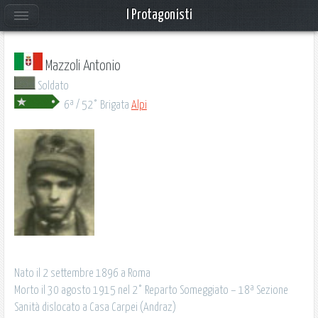
I Protagonisti
Mazzoli Antonio
Soldato
6ª / 52° Brigata
Alpi
Nato il 2 settembre 1896 a Roma
Morto il 30 agosto 1915 nel 2° Reparto Someggiato – 18ª Sezione
Sanità dislocato a Casa Carpei (Andraz)