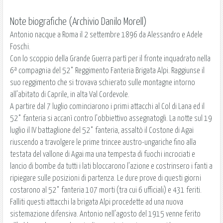
Note biografiche (Archivio Danilo Morell)
Antonio nacque a Roma il 2 settembre 1896 da Alessandro e Adele
Foschi.
Con lo scoppio della Grande Guerra partì per il fronte inquadrato nella
6ª compagnia del 52° Reggimento Fanteria Brigata Alpi. Raggiunse il
suo reggimento che si trovava schierato sulle montagne intorno
all’abitato di Caprile, in alta Val Cordevole.
A partire dal 7 luglio cominciarono i primi attacchi al Col di Lana ed il
52° fanteria si accanì contro l’obbiettivo assegnatogli. La notte sul 19
luglio il IV battaglione del 52° fanteria, assaltò il Costone di Agai
riuscendo a travolgere le prime trincee austro-ungariche fino alla
testata del vallone di Agai ma una tempesta di fuochi incrociati e
lancio di bombe da tutti i lati bloccarono l’azione e costrinsero i fanti a
ripiegare sulle posizioni di partenza. Le dure prove di questi giorni
costarono al 52° fanteria 107 morti (tra cui 6 ufficiali) e 431 feriti.
Falliti questi attacchi la brigata Alpi procedette ad una nuova
sistemazione difensiva. Antonio nell’agosto del 1915 venne ferito