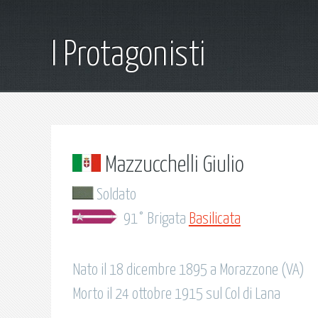
I Protagonisti
Mazzucchelli Giulio
Soldato
91° Brigata
Basilicata
Nato il 18 dicembre 1895 a Morazzone (VA)
Morto il 24 ottobre 1915 sul Col di Lana