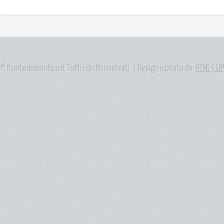
© frontedolomitico.it Tutti i diritti riservati. | Design ispirato da:
HTML5 UP