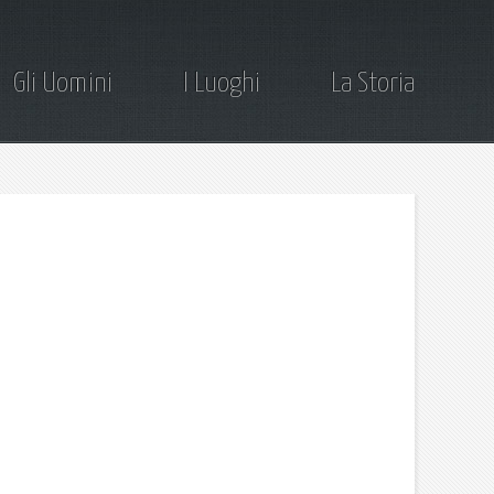
Gli Uomini
I Luoghi
La Storia