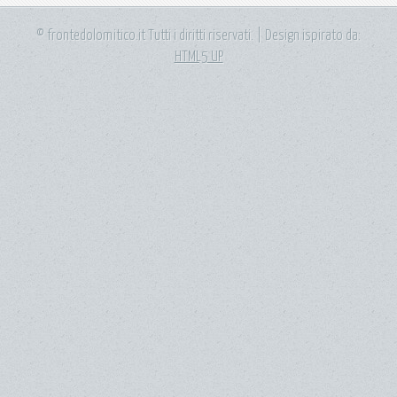
© frontedolomitico.it Tutti i diritti riservati. | Design ispirato da:
HTML5 UP