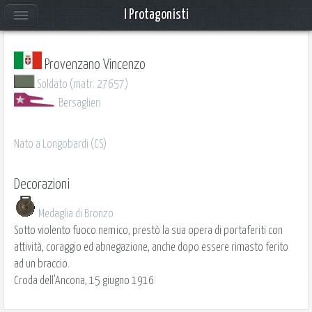
I Protagonisti
Provenzano Vincenzo
Soldato (matr. 27657)
Bersaglieri
Nato a Longobardi (CS)
Decorazioni
Medaglia di Bronzo
Sotto violento fuoco nemico, prestò la sua opera di portaferiti con
attività, coraggio ed abnegazione, anche dopo essere rimasto ferito
ad un braccio.
Croda dell'Ancona, 15 giugno 1916