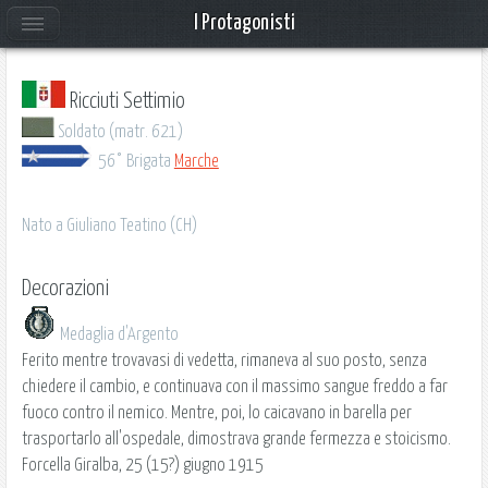
I Protagonisti
Ricciuti Settimio
Soldato (matr. 621)
56° Brigata
Marche
Nato a Giuliano Teatino (CH)
Decorazioni
Medaglia d'Argento
Ferito mentre trovavasi di vedetta, rimaneva al suo posto, senza
chiedere il cambio, e continuava con il massimo sangue freddo a far
fuoco contro il nemico. Mentre, poi, lo caicavano in barella per
trasportarlo all'ospedale, dimostrava grande fermezza e stoicismo.
Forcella Giralba, 25 (15?) giugno 1915