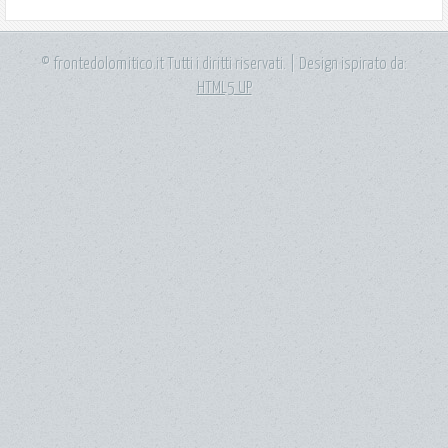
© frontedolomitico.it Tutti i diritti riservati. | Design ispirato da:
HTML5 UP