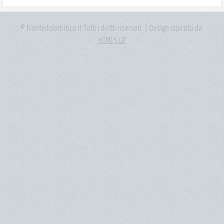
© frontedolomitico.it Tutti i diritti riservati. | Design ispirato da:
HTML5 UP