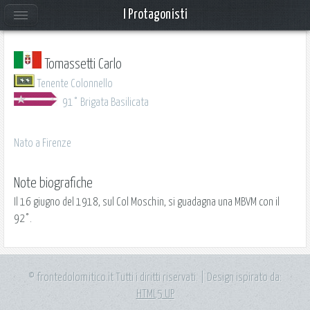
I Protagonisti
Tomassetti Carlo
Tenente Colonnello
91° Brigata Basilicata
Nato a Firenze
Note biografiche
Il 16 giugno del 1918, sul Col Moschin, si guadagna una MBVM con il
92°.
© frontedolomitico.it Tutti i diritti riservati. | Design ispirato da:
HTML5 UP