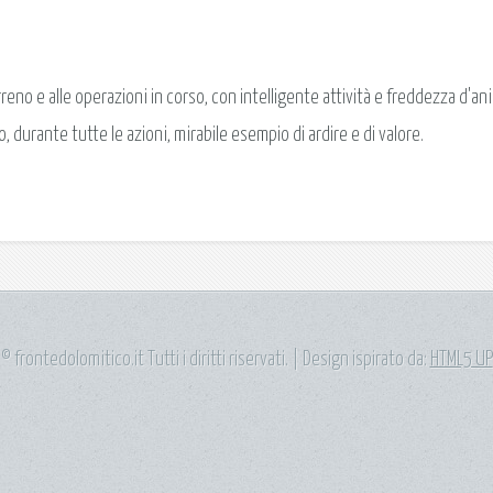
no e alle operazioni in corso, con intelligente attività e freddezza d'an
durante tutte le azioni, mirabile esempio di ardire e di valore.
© frontedolomitico.it Tutti i diritti riservati. | Design ispirato da:
HTML5 UP