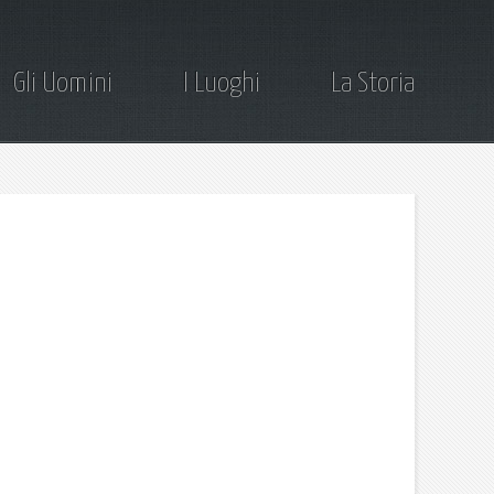
Gli Uomini
I Luoghi
La Storia