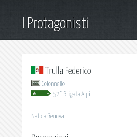
I Protagonisti
Trulla Federico
Colonnello
52° Brigata Alpi
Nato a Genova