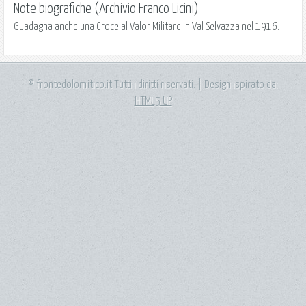
Note biografiche (Archivio Franco Licini)
Guadagna anche una Croce al Valor Militare in Val Selvazza nel 1916.
© frontedolomitico.it Tutti i diritti riservati. | Design ispirato da:
HTML5 UP