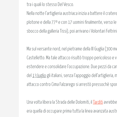
tra i quali lo stesso Del Vesco.
Nella notte l'artiglieria austriaca inizia a battere il crater
plotone e della 77ª e con 17 uomini finalmente, verso le 
sbocco della galleria Tissi), poi arrivano i Volontari Feltrin
Ma sul versante nord, nel pietrame della III Guglia (300 met
Castelletto. Ma tale attacco risultò troppo pericoloso e
estendere e consolidare l'occupazione. Due pezzi da camp
del
13 luglio
gli italiani, senza l'appoggio dell'artiglieri
attacco contro Cima Falzarego si arrestò pressochè spon
Una volta libera la Strada delle Dolomiti, il
Tarditi
avrebbe 
era quella di occupare prima tutta la linea avanzata austri