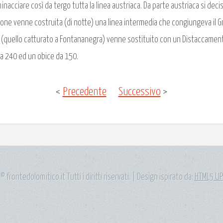
acciare così da tergo tutta la linea austriaca. Da parte austriaca si deci
ne venne costruita (di notte) una linea intermedia che congiungeva il Gr
 (quello catturato a Fontananegra) venne sostituito con un Distaccamen
 da 240 ed un obice da 150.
<
Precedente
Successivo
>
© frontedolomitico.it Tutti i diritti riservati. | Design ispirato da:
HTML5 UP