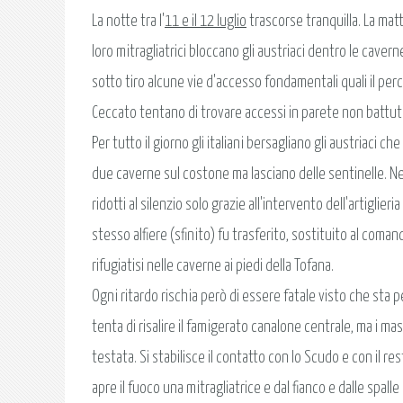
La notte tra l'
11 e il 12 luglio
trascorse tranquilla. La mat
loro mitragliatrici bloccano gli austriaci dentro le caverne 
sotto tiro alcune vie d'accesso fondamentali quali il perco
Ceccato tentano di trovare accessi in parete non battuti 
Per tutto il giorno gli italiani bersagliano gli austriaci c
due caverne sul costone ma lasciano delle sentinelle. Nel
ridotti al silenzio solo grazie all'intervento dell'artiglier
stesso alfiere (sfinito) fu trasferito, sostituito al coman
rifugiatisi nelle caverne ai piedi della Tofana.
Ogni ritardo rischia però di essere fatale visto che sta 
tenta di risalire il famigerato canalone centrale, ma i ma
testata. Si stabilisce il contatto con lo Scudo e con il re
apre il fuoco una mitragliatrice e dal fianco e dalle spalle 