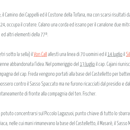
e, il Camino dei Cappelli ed il Costone della Tofana, ma con scarsi risultati da
24, occupa il cratere. Calano una corda ed issano per il canalone due mitra
i ed altri elementi della 77ª.
ri sotto la sella) il
Von Call
allestì una linea di 70 uomini ed il
14 luglio
il
Si
 venne abbandonata l'idea. Nel pomeriggio del
13 luglio
il cap. Cajani riunis
agna del cap. Freda vengono portati alla base del Castelletto per battere
a, mossero contro il Sasso Spaccato ma ne furono ricacciati dal presidio e d
taneamente di fronte alla compagnia del ten. Fischer.
potuto concentrarsi sul Piccolo Lagazuoi, punto chiave di tutto lo sbarra
aca, nelle cui mani rimanevano la base del Castelletto, il Masarè, il Sasso Mi