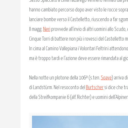
Sasso Spaccato a Cima Falzarego vennero fermati dai presidi
hanno cambiato percorso dopo aver visto le rocce sopra la
lanciare bombe verso il Castelletto, riuscendo a far sgomb
Il magg.
Neri
provvede all'invio di altri uomini allo Scudo, 
Cinque Torri di battere non più i rovesci del Castelletto 
In cima al Camino Vallepiana i Volontari Feltrini attendono
ma è troppo tardi e l'azione deve essere rimandata al gi
Nella notte un plotone della 106ª (s.ten.
Soave
) arriva 
di Landstürm. Nel resoconto del
Burtscher
si dice che tra
della Streifkompanie 6 (alf. Richter) e uomini dell'Alpi