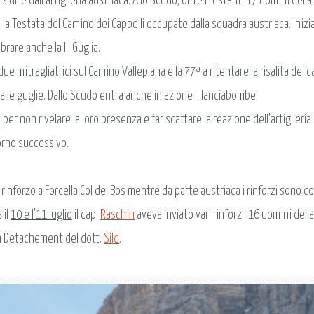
i e dall'artiglieria austriaca. Allo Scudo, oltre i restanti 17 uomini della 
 Testata del Camino dei Cappelli occupate dalla squadra austriaca. Inizian
rare anche la III Guglia.
due mitragliatrici sul Camino Vallepiana e la 77ª a ritentare la risalita del c
ma le guglie. Dallo Scudo entra anche in azione il lanciabombe.
 per non rivelare la loro presenza e far scattare la reazione dell'artiglieri
orno successivo.
di rinforzo a Forcella Col dei Bos mentre da parte austriaca i rinforzi sono 
 il
10 e l'11 luglio
il cap.
Raschin
aveva inviato vari rinforzi: 16 uomini del
nen Detachement del dott.
Sild
.