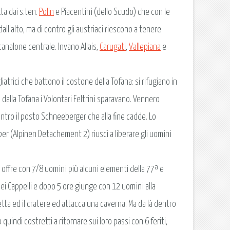
ta dai s.ten.
Polin
e Piacentini (dello Scudo) che con le
 dall'alto, ma di contro gli austriaci riescono a tenere
 canalone centrale. Invano Allais,
Carugati
,
Vallepiana
e
liatrici che battono il costone della Tofana: si rifugiano in
dalla Tofana i Volontari Feltrini sparavano. Vennero
e contro il posto Schneeberger che alla fine cadde. Lo
er (Alpinen Detachement 2) riuscì a liberare gli uomini
si offre con 7/8 uomini più alcuni elementi della 77ª e
 dei Cappelli e dopo 5 ore giunge con 12 uomini alla
lletta ed il cratere ed attacca una caverna. Ma da là dentro
o quindi costretti a ritornare sui loro passi con 6 feriti,