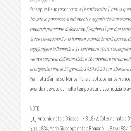
Prosegue il suo resoconto:
«[Il sottoscritto] veniva qui
trovato in possesso di indumenti e oggetti che indicavano p
campo di punizione di Komarom [Ungheria] per due tentativi d
Successivamente il 2 settembre, avendo finito il periodo 
raggiungere la Romania il 31 settembre 1918. Conseguita rice
veniva sorpreso dall'armistizio. Il 16 novembre intraprendev
ai prigionieri fino al 15 gennaio 1919 e il 20 s.m. sbarcava a
Per i fatti d'arme sul Monte Piana al sottotenente Frances
avendo ricevuto da molto tempo alcuna sua notizia lo av
NOTE
[1] Antonio nato a Briosco il 7.8.1872; Caterina nata a B
5.11.1884; Maria Giuseppa nata a Romanò il 28.09.1887; 