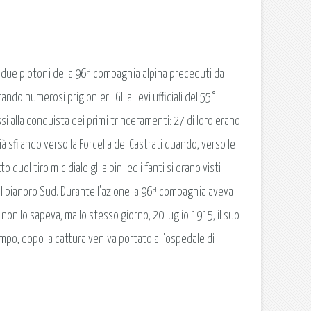
a due plotoni della 96ª compagnia alpina preceduti da
do numerosi prigionieri. Gli allievi ufficiali del 55°
i alla conquista dei primi trinceramenti: 27 di loro erano
à sfilando verso la Forcella dei Castrati quando, verso le
 quel tiro micidiale gli alpini ed i fanti si erano visti
 del pianoro Sud. Durante l'azione la 96ª compagnia aveva
on lo sapeva, ma lo stesso giorno, 20 luglio 1915, il suo
tempo, dopo la cattura veniva portato all'ospedale di