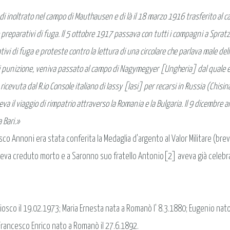
ndi inoltrato nel campo di Mauthausen e di là il 18 marzo 1916 trasferito a
reparativi di fuga. Il 5 ottobre 1917 passava con tutti i compagni a Spratzer
i fuga e proteste contro la lettura di una circolare che parlava male dell'Ita
di punizione, veniva passato al campo di Nagymegyer [Ungheria] dal quale ev
vuta dal R.io Console italiano di Iassy [Iasi] per recarsi in Russia (Chisinau
a il viaggio di rimpatrio attraverso la Romania e la Bulgaria. Il 9 dicembre 
 Bari.»
co Annoni era stata conferita la Medaglia d'argento al Valor Militare (brev
eva creduto morto e a Saronno suo fratello Antonio[2] aveva già celebrat
riosco il 19.02.1973; Maria Ernesta nata a Romanò l' 8.3.1880; Eugenio na
Francesco Enrico nato a Romanò il 27.6.1892.