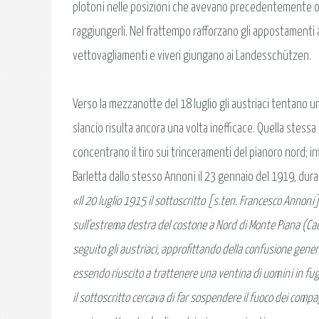
plotoni nelle posizioni che avevano precedentemente occ
raggiungerli. Nel frattempo rafforzano gli appostamenti a
vettovagliamenti e viveri giungano ai Landesschützen.
Verso la mezzanotte del 18 luglio gli austriaci tentano u
slancio risulta ancora una volta inefficace. Quella stessa
concentrano il tiro sui trinceramenti del pianoro nord; in
Barletta dallo stesso Annoni il 23 gennaio del 1919, dura
«Il 20 luglio 1915 il sottoscritto [s.ten. Francesco Annoni
sull'estrema destra del costone a Nord di Monte Piana (Cad
seguito gli austriaci, approfittando della confusione gener
essendo riuscito a trattenere una ventina di uomini in fuga, 
il sottoscritto cercava di far sospendere il fuoco dei compag