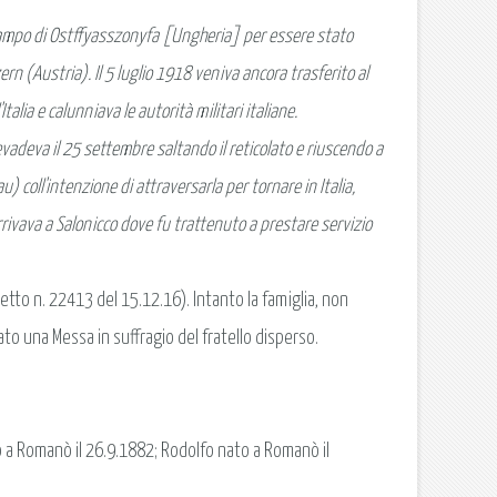
l campo di Ostffyasszonyfa [Ungheria] per essere stato
n (Austria). Il 5 luglio 1918 veniva ancora trasferito al
lia e calunniava le autorità militari italiane.
adeva il 25 settembre saltando il reticolato e riuscendo a
) coll'intenzione di attraversarla per tornare in Italia,
arrivava a Salonicco dove fu trattenuto a prestare servizio
etto n. 22413 del 15.12.16). Intanto la famiglia, non
o una Messa in suffragio del fratello disperso.
to a Romanò il 26.9.1882; Rodolfo nato a Romanò il