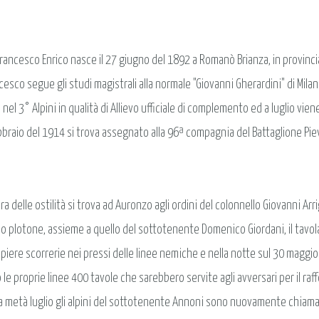
Francesco Enrico nasce il 27 giugno del 1892 a Romanò Brianza, in provinci
ncesco segue gli studi magistrali alla normale "Giovanni Gherardini" di Mila
 nel 3° Alpini in qualità di Allievo ufficiale di complemento ed a luglio vie
braio del 1914 si trova assegnato alla 96ª compagnia del Battaglione Pieve
ra delle ostilità si trova ad Auronzo agli ordini del colonnello Giovanni A
o plotone, assieme a quello del sottotenente Domenico Giordani, il tavolat
piere scorrerie nei pressi delle linee nemiche e nella notte sul 30 maggi
e proprie linee 400 tavole che sarebbero servite agli avversari per il raffo
 a metà luglio gli alpini del sottotenente Annoni sono nuovamente chiamati