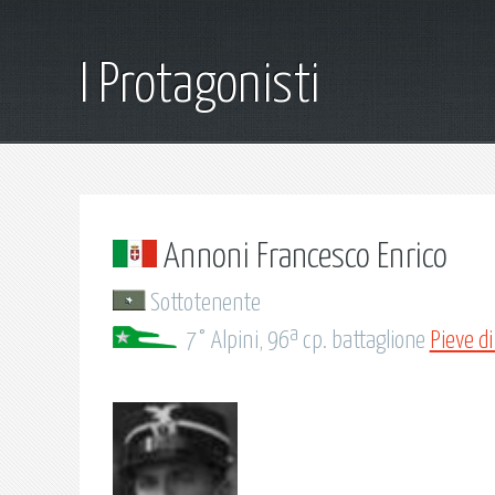
I Protagonisti
Annoni Francesco Enrico
Sottotenente
7° Alpini, 96ª cp. battaglione
Pieve d