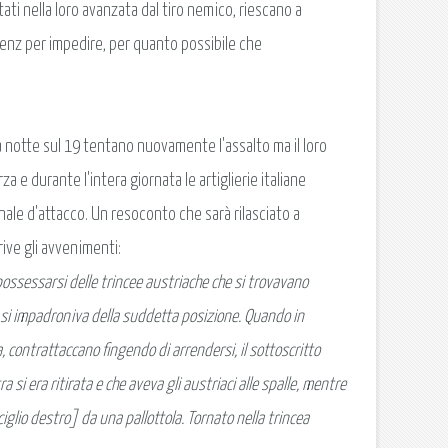
i nella loro avanzata dal tiro nemico, riescano a
Rienz per impedire, per quanto possibile che
la notte sul 19 tentano nuovamente l'assalto ma il loro
a e durante l'intera giornata le artiglierie italiane
egnale d'attacco. Un resoconto che sarà rilasciato a
rive gli avvenimenti:
possessarsi delle trincee austriache che si trovavano
o si impadroniva della suddetta posizione. Quando in
, contrattaccano fingendo di arrendersi, il sottoscritto
 si era ritirata e che aveva gli austriaci alle spalle, mentre
ciglio destro] da una pallottola. Tornato nella trincea