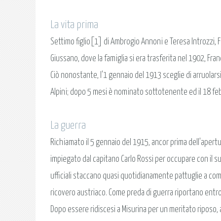
La vita prima
Settimo figlio[1] di Ambrogio Annoni e Teresa Introzzi, 
Giussano, dove la famiglia si era trasferita nel 1902, Fra
Ciò nonostante, l'1 gennaio del 1913 sceglie di arruolarsi
Alpini; dopo 5 mesi è nominato sottotenente ed il 18 feb
La guerra
Richiamato il 5 gennaio del 1915, ancor prima dell'apertu
impiegato dal capitano Carlo Rossi per occupare con il su
ufficiali staccano quasi quotidianamente pattuglie a com
ricovero austriaco. Come preda di guerra riportano entro l
Dopo essere ridiscesi a Misurina per un meritato riposo,