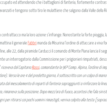
upato ed attendendo che i battaglioni di fanteria, fortemente contrastat
vanzati e tengono sotto tiro le mulattiere che salgono dalla Valle della 
n contrattacco ma la loro azione s'infrange. Nonostante la forte pioggia, 
 mattina il generale
Fabbri
manda da Misurina l'ordine di attaccare a viva forz
fine, alle 22, dalla piramide Carducci il comando di Monte Piana lancia il s
nte un interrogatorio dalla Commissione per i prigionieri rimpatriati, desc
] riceveva dal Capitano
Rossi
, comandante la 96ª Comp. Alpina, l'ordine di im
ore). Verso le ore 4 del predetto giorno, il sottoscritto con un colpo di man
ata dal mescolamento di reparti di fanteria sopraggiunti a rinforzare la linea
rimaneva sulla posizione. Dopo mezz'ora di fuoco, accortosi che l'ala sinistra
ni per ritirarsi coi pochi uomini rimastigli, veniva colpito alla testa [soprac