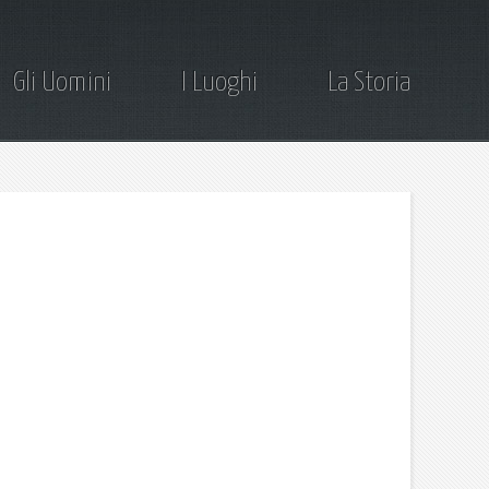
Gli Uomini
I Luoghi
La Storia