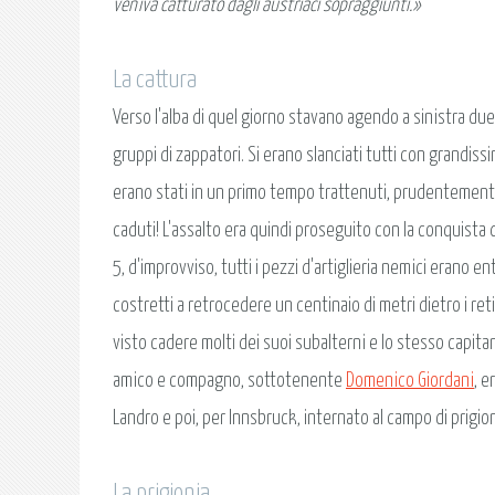
veniva catturato dagli austriaci sopraggiunti.»
La cattura
Verso l'alba di quel giorno stavano agendo a sinistra du
gruppi di zappatori. Si erano slanciati tutti con grandiss
erano stati in un primo tempo trattenuti, prudentemente, 
caduti! L'assalto era quindi proseguito con la conquista d
5, d'improvviso, tutti i pezzi d'artiglieria nemici erano ent
costretti a retrocedere un centinaio di metri dietro i ret
visto cadere molti dei suoi subalterni e lo stesso capit
amico e compagno, sottotenente
Domenico Giordani
, e
Landro e poi, per Innsbruck, internato al campo di prigi
La prigionia